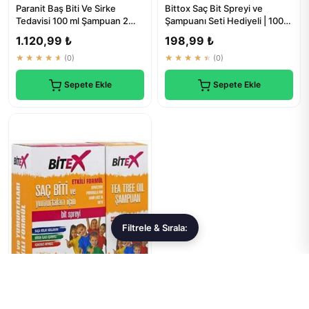
Paranit Baş Biti Ve Sirke
Bittox Saç Bit Spreyi ve
Tedavisi 100 ml Şampuan 2
Şampuanı Seti Hediyeli | 100
Kutu | Doğal Tedavi
ml + 150 ml
1.120,99 ₺
198,99 ₺
★★★★★
(0)
★★★★★
(0)
Sepete Ekle
Sepete Ekle
Filtrele & Sırala: