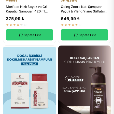
Morfose
Going Zeero
Morfose Hızlı Beyaz ve Gri
Going Zeero Katı Şampuan
Kapatıcı Şampuan 420 ml
Paçuli & Ylang Ylang Sülfatsız
Doğal Siyah | Saç Bakım
Şampuan Doğal İçerikli
375,99 ₺
646,99 ₺
★★★★★
(0)
★★★★★
(0)
Sepete Ekle
Sepete Ekle