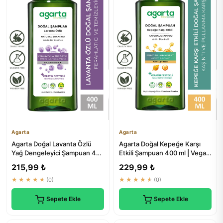
Agarta
Agarta
Agarta Doğal Lavanta Özlü
Agarta Doğal Kepeğe Karşı
Yağ Dengeleyici Şampuan 400
Etkili Şampuan 400 ml | Vegan
ml - Saç Bakım Ürünleri
& Tuzsuz
215,99 ₺
229,99 ₺
★★★★★
(0)
★★★★★
(0)
Sepete Ekle
Sepete Ekle