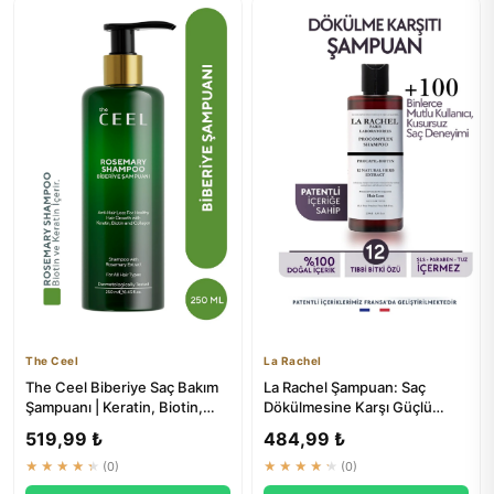
The Ceel
La Rachel
The Ceel Biberiye Saç Bakım
La Rachel Şampuan: Saç
Şampuanı | Keratin, Biotin,
Dökülmesine Karşı Güçlü
Hidrolize Kolajen Özü...
Koruma ve Büyüme
519,99 ₺
484,99 ₺
Destekleyici ...
★★★★★
(0)
★★★★★
(0)