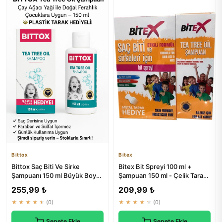
Bittox
Bitex
Bittox Saç Biti Ve Sirke
Bitex Bit Spreyi 100 ml +
Şampuanı 150 ml Büyük Boy
Şampuan 150 ml - Çelik Tarak
Hem Çocuklar Hem Yetişkinl...
Hediyeli | Doğal Tedavi
255,99 ₺
209,99 ₺
★★★★★
(0)
★★★★★
(0)
Sepete Ekle
Sepete Ekle