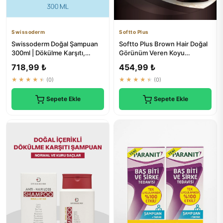
Swissoderm
Softto Plus
Swissoderm Doğal Şampuan
Softto Plus Brown Hair Doğal
300ml | Dökülme Karşıtı,
Görünüm Veren Koyu
Biotinli, Yağlı Saçlar İçin
Kahverengi Saç Şampuanı 350
718,99 ₺
454,99 ₺
ml
★★★★★
(0)
★★★★★
(0)
Sepete Ekle
Sepete Ekle