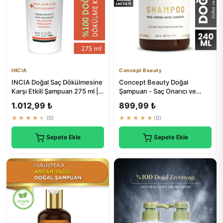
INCIA
Concept Beauty
INCIA Doğal Saç Dökülmesine
Concept Beauty Doğal
Karşı Etkili Şampuan 275 ml | 8
Şampuan - Saç Onarıcı ve
Bitki Ekstresi | ...
Yapılandırıcı Tuzsuz Sülfatsız
1.012,99 ₺
899,99 ₺
...
★★★★★
(0)
★★★★★
(0)
Sepete Ekle
Sepete Ekle