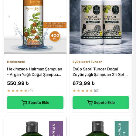
Hekimzade
Eyüp Sabri Tuncer
Hekimzade Hairmax Şampuan
Eyüp Sabri Tuncer Doğal
- Argan Yağlı Doğal Şampuan -
Zeytinyağlı Şampuan 2'li Set
Kuru Saçlara Özel 400ml
700 ml | Saç Bakım
550,99 ₺
673,99 ₺
★★★★★
(0)
★★★★★
(0)
Sepete Ekle
Sepete Ekle