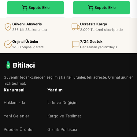
Sepete Ekle
Sepete Ekle
Güvenli Alışveriş
Ücretsiz Kargo
256-bit SSL koruması
2.000 TL üzeri siparişlerde
Orijinal Ürünler
7/24 Destek
%100 orijinal garanti
Her zaman yanınızdayız
Bitilaci
Güvenilir tedarikçilerden seçilmiş kaliteli ürünler, tek adreste. Orijinal ürünler,
hızlı teslimat.
Kurumsal
Yardım
Hakkımızda
İade ve Değişim
Yeni Gelenler
Kargo ve Teslimat
Popüler Ürünler
Gizlilik Politikası