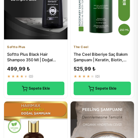
Softto Plus
The Ceel
Softto Plus Black Hair
The Ceel Biberiye Saç Bakım
Shampoo 350 Ml | Doğal
Şampuanı | Keratin, Biotin,
Beyaz Kapatıcı
Hidrolize Kolajen Özü...
499,99 ₺
525,99 ₺
★★★★★
(0)
★★★★★
(0)
Sepete Ekle
Sepete Ekle