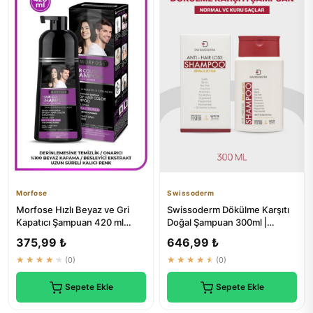
Morfose
Swissoderm
Morfose Hızlı Beyaz ve Gri
Swissoderm Dökülme Karşıtı
Kapatıcı Şampuan 420 ml
Doğal Şampuan 300ml |
Doğal Siyah | Saç Bakım
Biotinli, Bitkisel Özlü
375,99 ₺
646,99 ₺
★★★★★
(0)
★★★★★
(0)
Sepete Ekle
Sepete Ekle