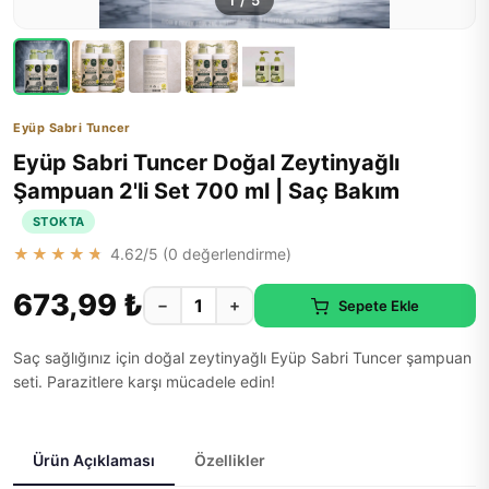
1
/
5
Eyüp Sabri Tuncer
Eyüp Sabri Tuncer Doğal Zeytinyağlı
Şampuan 2'li Set 700 ml | Saç Bakım
STOKTA
★★★★★
4.62
/5 (
0
değerlendirme)
673,99 ₺
−
+
Sepete Ekle
Saç sağlığınız için doğal zeytinyağlı Eyüp Sabri Tuncer şampuan
seti. Parazitlere karşı mücadele edin!
Ürün Açıklaması
Özellikler