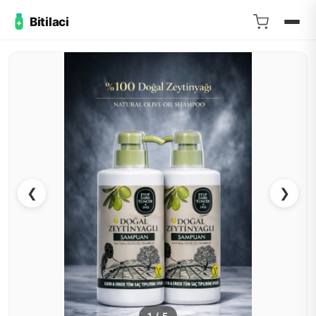
Bitilaci
❮
❯