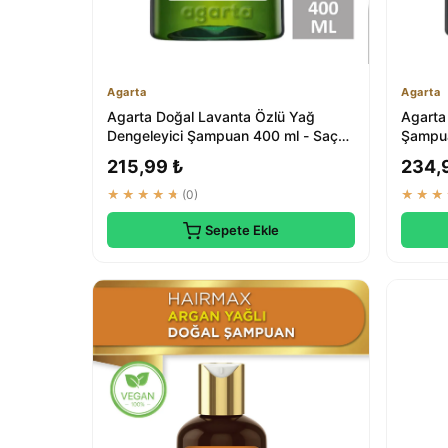
Agarta
Agarta
Agarta Doğal Lavanta Özlü Yağ
Agarta 
Dengeleyici Şampuan 400 ml - Saç
Şampua
Bakım Ürünleri
215,99 ₺
234,
★★★★★
(0)
★★★
Sepete Ekle