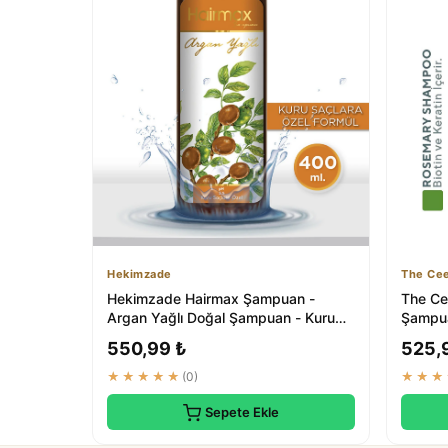
Hekimzade
The Cee
Hekimzade Hairmax Şampuan -
The Ce
Argan Yağlı Doğal Şampuan - Kuru
Şampuan
Saçlara Özel 400ml
Kolajen
550,99 ₺
525,
★★★★★
(0)
★★★
Sepete Ekle