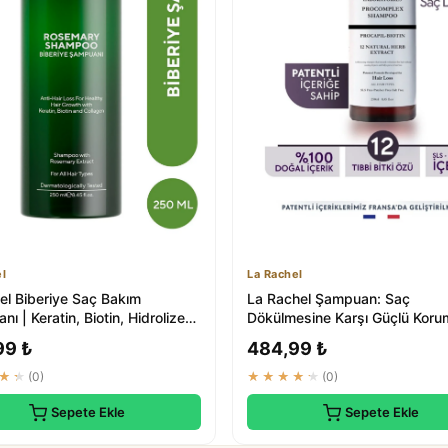
l
La Rachel
el Biberiye Saç Bakım
La Rachel Şampuan: Saç
ı | Keratin, Biotin, Hidrolize
Dökülmesine Karşı Güçlü Koru
 Özü...
Büyüme Destekleyici ...
99 ₺
484,99 ₺
★★
(0)
★★★★★
(0)
Sepete Ekle
Sepete Ekle