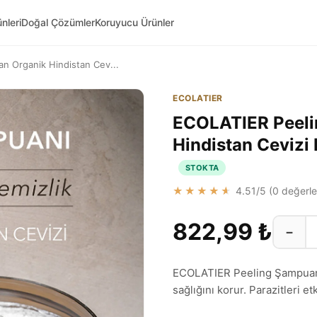
nleri
Doğal Çözümler
Koruyucu Ürünler
 Organik Hindistan Cev...
ECOLATIER
ECOLATIER Peeli
Hindistan Cevizi
STOKTA
★★★★★
4.51
/5 (
0
değerle
822,99 ₺
−
ECOLATIER Peeling Şampuan, 
sağlığını korur. Parazitleri etk