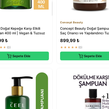
Concept Beauty
Doğal Kepeğe Karşı Etkili
Concept Beauty Doğal Şampu
n 400 ml | Vegan & Tuzsuz
Saç Onarıcı ve Yapılandırıcı T
Sülfatsız ...
99 ₺
899,99 ₺
★★
(0)
★★★★★
(0)
Sepete Ekle
Sepete Ekle