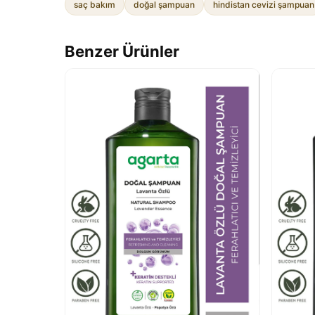
saç bakım
doğal şampuan
hindistan cevizi şampuan
Benzer Ürünler