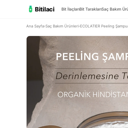
Bitilaci
Bit İlaçları
Bit Tarakları
Saç Bakım Ürü
Ana Sayfa
›
Saç Bakım Ürünleri
›
ECOLATIER Peeling Şampuan