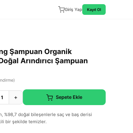
Giriş Yap
Kayıt Ol
ng Şampuan Organik
 Doğal Arındırıcı Şampuan
ndirme)
+
Sepete Ekle
%98,7 doğal bileşenlerle saç ve baş derisi
ili bir şekilde temizler.