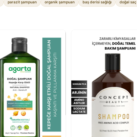
parazit şampuan
organik şampuan
baş derisi sağlığı
doğal saç