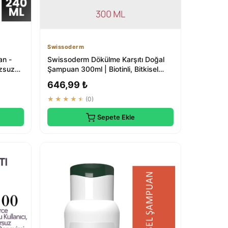
Swissoderm
an -
Swissoderm Dökülme Karşıtı Doğal
uzsuz
Şampuan 300ml | Biotinli, Bitkisel
Özlü
646,99 ₺
★★★★★
(0)
Sepete Ekle