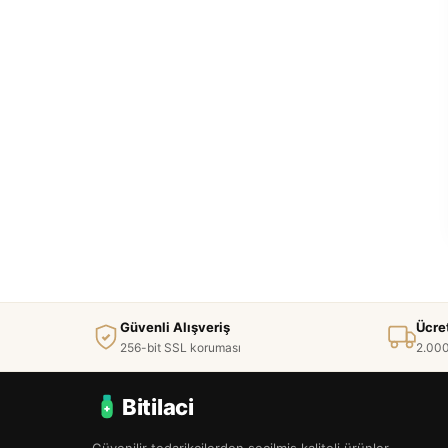
Güvenli Alışveriş
Ücre
256-bit SSL koruması
2.000
Bitilaci