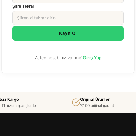
Şifre Tekrar
Kayıt Ol
Zaten hesabınız var mı?
Giriş Yap
tsiz Kargo
Orijinal Ürünler
 TL üzeri siparişlerde
%100 orijinal garanti