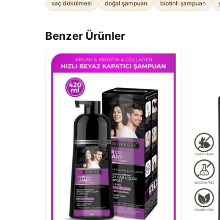
saç dökülmesi
doğal şampuan
biotinli şampuan
Benzer Ürünler