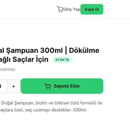
Giriş Yap
Kayıt Ol
al Şampuan 300ml | Dökülme
Yağlı Saçlar İçin
STOKTA
ndirme)
+
Sepete Ekle
oğal Şampuan, biotin ve bitkisel özlü formülü ile
saçlara özel, saç uzamayı destekler. 300ml.