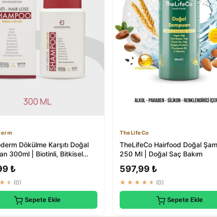
derm
TheLifeCo
derm Dökülme Karşıtı Doğal
TheLifeCo Hairfood Doğal Şa
 300ml | Biotinli, Bitkisel
250 Ml | Doğal Saç Bakım
99 ₺
597,99 ₺
★★
(0)
★★★★★
(0)
Sepete Ekle
Sepete Ekle