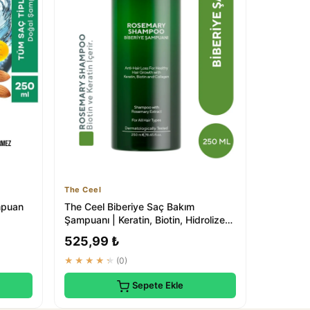
The Ceel
mpuan
The Ceel Biberiye Saç Bakım
Şampuanı | Keratin, Biotin, Hidrolize
Kolajen Özü...
525,99 ₺
★★★★★
(0)
Sepete Ekle