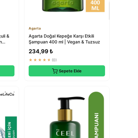
Agarta
uli &
Agarta Doğal Kepeğe Karşı Etkili
n
Şampuan 400 ml | Vegan & Tuzsuz
234,99 ₺
★★★★★
(0)
Sepete Ekle