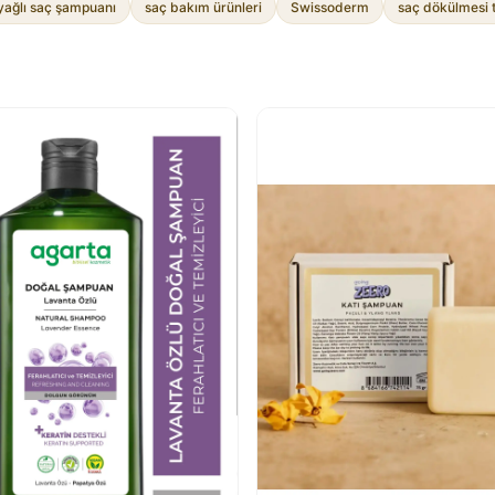
yağlı saç şampuanı
saç bakım ürünleri
Swissoderm
saç dökülmesi 