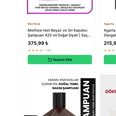
Morfose
Agarta
Morfose Hızlı Beyaz ve Gri Kapatıcı
Agarta
Şampuan 420 ml Doğal Siyah | Saç
Dengel
Bakım
Bakım Ü
375,99 ₺
215,
★★★★★
(0)
★★★
Sepete Ekle