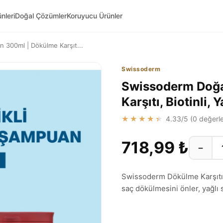
nleri
Doğal Çözümler
Koruyucu Ürünler
300ml | Dökülme Karşıt...
Swissoderm
Swissoderm Doğ
Karşıtı, Biotinli, 
★★★★★
4.33
/5 (
0
değerle
718,99 ₺
−
Swissoderm Dökülme Karşıtı D
saç dökülmesini önler, yağlı 