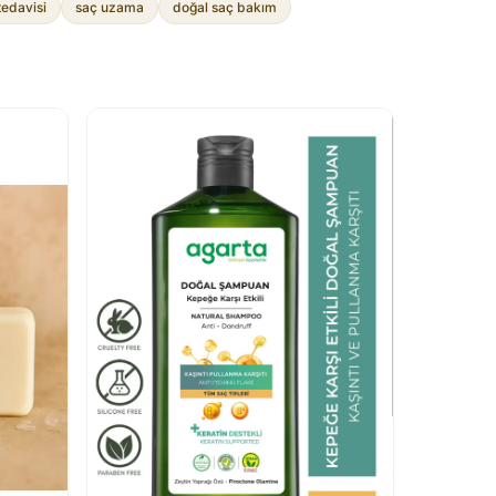
tedavisi
saç uzama
doğal saç bakım