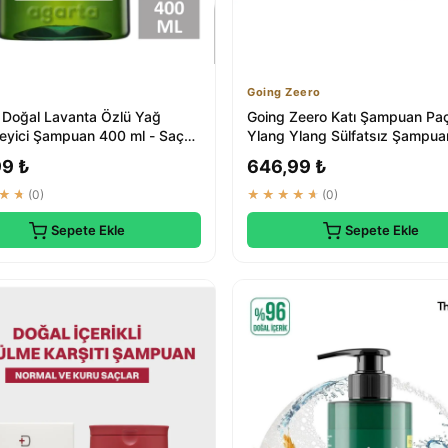
Going Zeero
 Doğal Lavanta Özlü Yağ
Going Zeero Katı Şampuan Paç
eyici Şampuan 400 ml - Saç
Ylang Ylang Sülfatsız Şampua
rünleri
Doğal İçerikli
99 ₺
646,99 ₺
★★
(0)
★★★★★
(0)
Sepete Ekle
Sepete Ekle