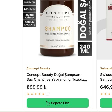
Concept Beauty
Swisso
Concept Beauty Doğal Şampuan -
Swisso
Saç Onarıcı ve Yapılandırıcı Tuzsuz
Şampuan
Sülfatsız ...
Özlü
899,99 ₺
646,
★★★★★
(0)
★★★
Sepete Ekle