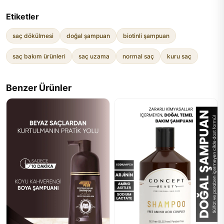
Etiketler
saç dökülmesi
doğal şampuan
biotinli şampuan
saç bakım ürünleri
saç uzama
normal saç
kuru saç
Benzer Ürünler