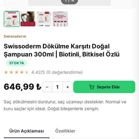
1
/
4
Swissoderm
Swissoderm Dökülme Karşıtı Doğal
Şampuan 300ml | Biotinli, Bitkisel Özlü
STOKTA
★★★★★
4.42
/5 (
0
değerlendirme)
646,99 ₺
−
+
Sepete Ekle
Saç dökülmesini durdurur, saç uzamayı destekler. Normal ve
kuru saçlar için ideal. Doğal bileşenlerle zengin.
Ürün Açıklaması
Özellikler