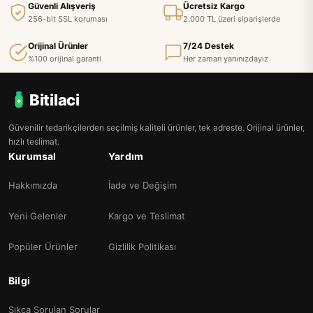
Güvenli Alışveriş
Ücretsiz Kargo
256-bit SSL koruması
2.000 TL üzeri siparişlerde
Orijinal Ürünler
7/24 Destek
%100 orijinal garanti
Her zaman yanınızdayız
Bitilaci
Güvenilir tedarikçilerden seçilmiş kaliteli ürünler, tek adreste. Orijinal ürünler,
hızlı teslimat.
Kurumsal
Yardım
Hakkımızda
İade ve Değişim
Yeni Gelenler
Kargo ve Teslimat
Popüler Ürünler
Gizlilik Politikası
Bilgi
Sıkça Sorulan Sorular