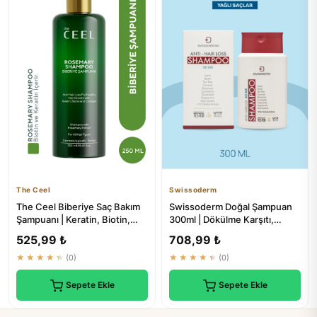
The Ceel
Swissoderm
The Ceel Biberiye Saç Bakım
Swissoderm Doğal Şampuan
Şampuanı | Keratin, Biotin,
300ml | Dökülme Karşıtı,
Hidrolize Kolajen Özü...
Biotinli, Yağlı Saçlar İçin
525,99 ₺
708,99 ₺
★★★★★
(0)
★★★★★
(0)
Sepete Ekle
Sepete Ekle