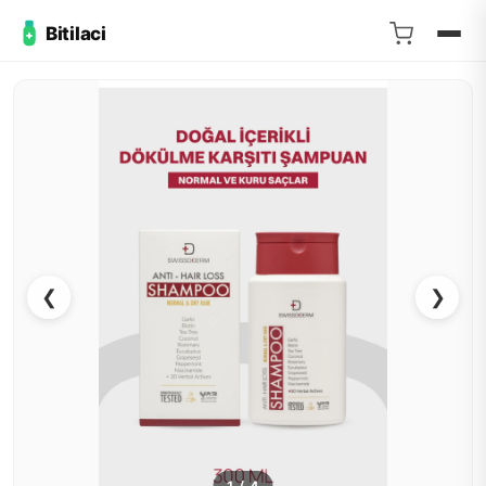
Bitilaci
❮
❯