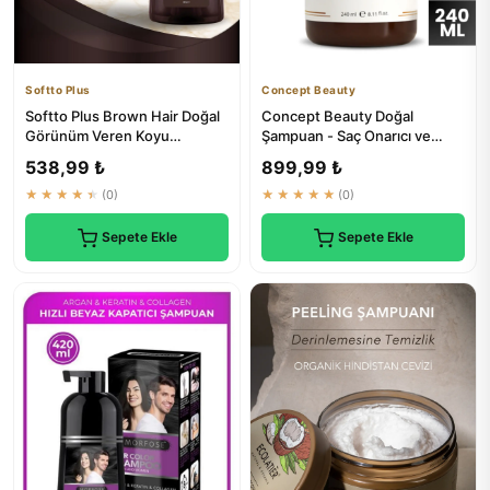
Softto Plus
Concept Beauty
Softto Plus Brown Hair Doğal
Concept Beauty Doğal
Görünüm Veren Koyu
Şampuan - Saç Onarıcı ve
Kahverengi Saç Şampuanı 350
Yapılandırıcı Tuzsuz Sülfatsız
538,99 ₺
899,99 ₺
ml
...
★★★★★
(0)
★★★★★
(0)
Sepete Ekle
Sepete Ekle