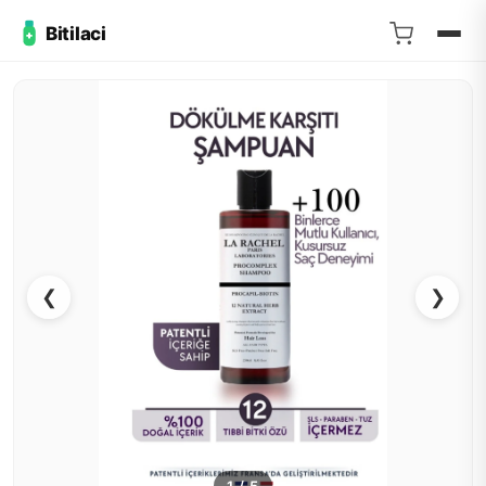
Bitilaci
❮
❯