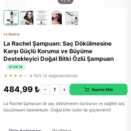
1
/
5
La Rachel
La Rachel Şampuan: Saç Dökülmesine
Karşı Güçlü Koruma ve Büyüme
Destekleyici Doğal Bitki Özlü Şampuan
STOKTA
★★★★★
4.19
/5 (
0
değerlendirme)
484,99 ₺
−
+
Sepete Ekle
La Rachel Şampuan ile saç dökülmesini durdurun ve sağlıklı saç
büyümesini destekleyin. Doğal bitki özleri ile güçlendirin!
Ürün Açıklaması
Özellikler