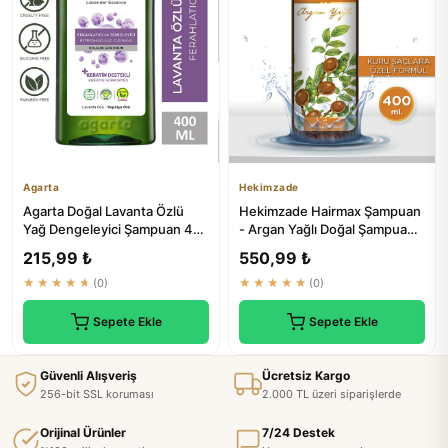
Agarta
Hekimzade
Agarta Doğal Lavanta Özlü
Hekimzade Hairmax Şampuan
Yağ Dengeleyici Şampuan 400
- Argan Yağlı Doğal Şampuan -
ml - Saç Bakım Ürünleri
Kuru Saçlara Özel 400ml
215,99 ₺
550,99 ₺
★★★★★
(0)
★★★★★
(0)
Sepete Ekle
Sepete Ekle
Güvenli Alışveriş
Ücretsiz Kargo
256-bit SSL koruması
2.000 TL üzeri siparişlerde
Orijinal Ürünler
7/24 Destek