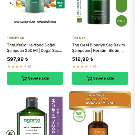
TheLifeCo
The Ceel
TheLifeCo Hairfood Doğal
The Ceel Biberiye Saç Bakım
Şampuan 250 Ml | Doğal Saç
Şampuanı | Keratin, Biotin,
Bakım
Hidrolize Kolajen Özü...
597,99 ₺
519,99 ₺
★★★★★
(0)
★★★★★
(0)
Sepete Ekle
Sepete Ekle