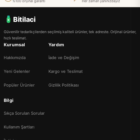
%100 orijinal garanti
Her zaman yanınızdayız
Bitilaci
Güvenilir tedarikçilerden seçilmiş kaliteli ürünler, tek adreste. Orijinal ürünler,
hızlı teslimat.
Kurumsal
Yardım
Hakkımızda
İade ve Değişim
Yeni Gelenler
Kargo ve Teslimat
Popüler Ürünler
Gizlilik Politikası
Bilgi
Sıkça Sorulan Sorular
Kullanım Şartları