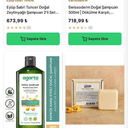
Eyüp Sabri Tuncer
Swissoderm
Eyüp Sabri Tuncer Doğal
Swissoderm Doğal Şampuan
Zeytinyağlı Şampuan 2'li Set
300ml | Dökülme Karşıtı,
700 ml | Saç Bakım
Biotinli, Yağlı Saçlar İçin
673,99 ₺
718,99 ₺
★★★★★
(0)
★★★★★
(0)
Sepete Ekle
Sepete Ekle