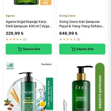
Agarta
Going Zeero
Agarta Doğal Kepeğe Karşı
Going Zeero Katı Şampuan
Etkili Şampuan 400 ml | Vegan
Paçuli & Ylang Ylang Sülfatsız
& Tuzsuz
Şampuan Doğal İçerikli
229,99 ₺
646,99 ₺
★★★★★
(0)
★★★★★
(0)
Sepete Ekle
Sepete Ekle