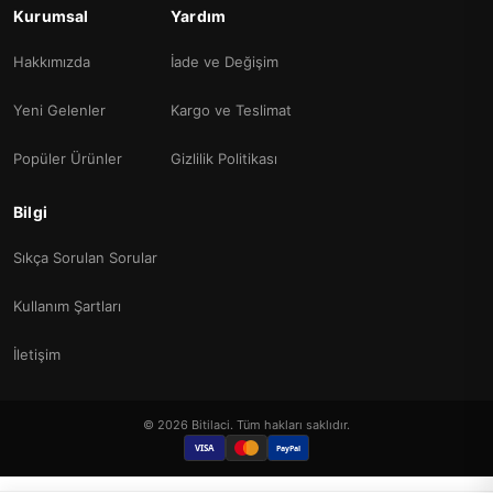
Kurumsal
Yardım
Hakkımızda
İade ve Değişim
Yeni Gelenler
Kargo ve Teslimat
Popüler Ürünler
Gizlilik Politikası
Bilgi
Sıkça Sorulan Sorular
Kullanım Şartları
İletişim
© 2026 Bitilaci. Tüm hakları saklıdır.
VISA
PayPal