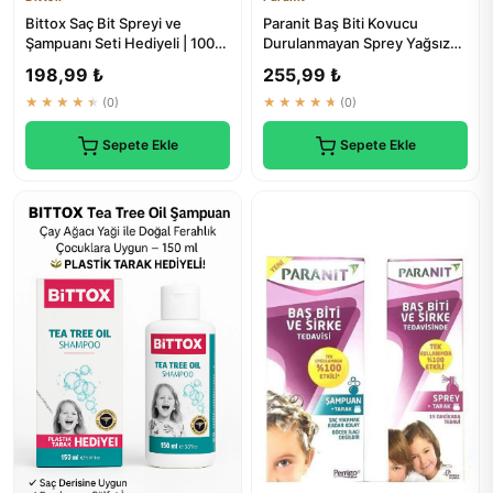
Bittox Saç Bit Spreyi ve
Paranit Baş Biti Kovucu
Şampuanı Seti Hediyeli | 100
Durulanmayan Sprey Yağsız
ml + 150 ml
100 ml | Saç Parazit Tedavisi
198,99 ₺
255,99 ₺
★★★★★
(0)
★★★★★
(0)
Sepete Ekle
Sepete Ekle