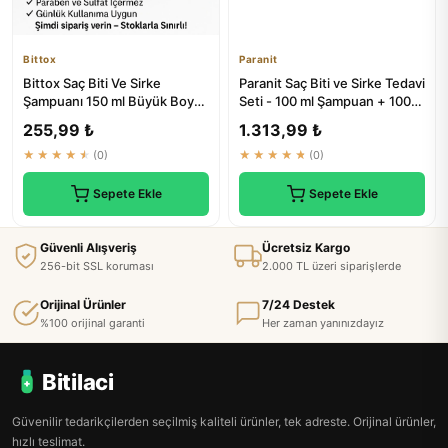
Bittox
Paranit
Bittox Saç Biti Ve Sirke
Paranit Saç Biti ve Sirke Tedavi
Şampuanı 150 ml Büyük Boy
Seti - 100 ml Şampuan + 100
Hem Çocuklar Hem Yetişkinl...
ml Spray
255,99 ₺
1.313,99 ₺
★★★★★
(0)
★★★★★
(0)
Sepete Ekle
Sepete Ekle
Güvenli Alışveriş
Ücretsiz Kargo
256-bit SSL koruması
2.000 TL üzeri siparişlerde
Orijinal Ürünler
7/24 Destek
%100 orijinal garanti
Her zaman yanınızdayız
Bitilaci
Güvenilir tedarikçilerden seçilmiş kaliteli ürünler, tek adreste. Orijinal ürünler,
hızlı teslimat.