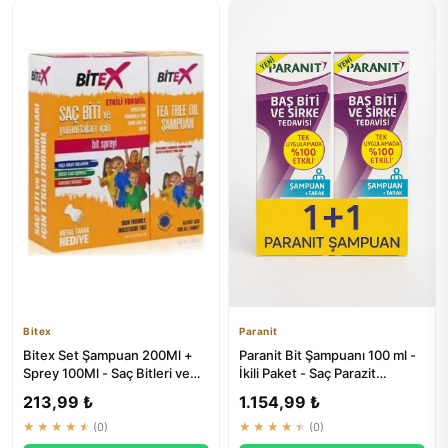
Bitex
Paranit
Bitex Set Şampuan 200Ml +
Paranit Bit Şampuanı 100 ml -
Sprey 100Ml - Saç Bitleri ve
İkili Paket - Saç Parazit
Parazitlere Karşı Etki...
Tedavisi
213,99 ₺
1.154,99 ₺
★★★★★
(0)
★★★★★
(0)