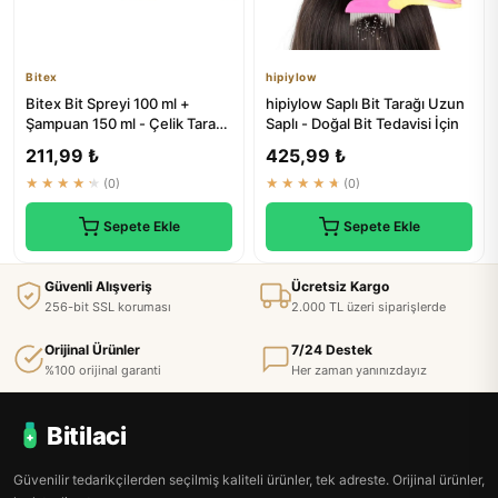
Bitex
hipiylow
Bitex Bit Spreyi 100 ml +
hipiylow Saplı Bit Tarağı Uzun
Şampuan 150 ml - Çelik Tarak
Saplı - Doğal Bit Tedavisi İçin
Hediyeli | Doğal Tedavi
211,99 ₺
425,99 ₺
★★★★★
(0)
★★★★★
(0)
Sepete Ekle
Sepete Ekle
Güvenli Alışveriş
Ücretsiz Kargo
256-bit SSL koruması
2.000 TL üzeri siparişlerde
Orijinal Ürünler
7/24 Destek
%100 orijinal garanti
Her zaman yanınızdayız
Bitilaci
Güvenilir tedarikçilerden seçilmiş kaliteli ürünler, tek adreste. Orijinal ürünler,