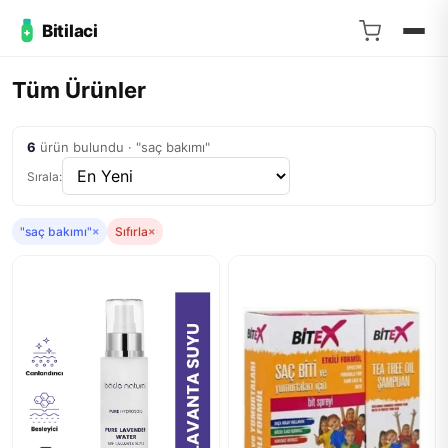
Bitilaci
Tüm Ürünler
6
ürün bulundu · "saç bakımı"
Sırala:
"saç bakımı"
×
Sıfırla
×