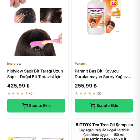
hipiylow
Paranit
hipiylow Saplı Bit Tarağı Uzun
Paranit Baş Biti Kovucu
Saplı - Doğal Bit Tedavisi İçin
Durulanmayan Sprey Yağsız
100 ml | Saç Parazit Tedavisi
425,99 ₺
255,99 ₺
★★★★★
(0)
★★★★★
(0)
Sepete Ekle
Sepete Ekle