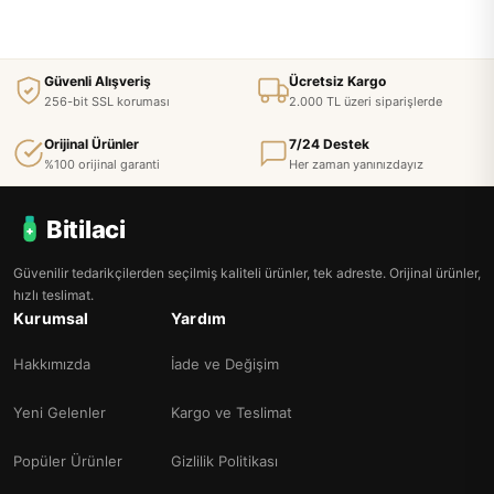
Güvenli Alışveriş
Ücretsiz Kargo
256-bit SSL koruması
2.000 TL üzeri siparişlerde
Orijinal Ürünler
7/24 Destek
%100 orijinal garanti
Her zaman yanınızdayız
Bitilaci
Güvenilir tedarikçilerden seçilmiş kaliteli ürünler, tek adreste. Orijinal ürünler,
hızlı teslimat.
Kurumsal
Yardım
Hakkımızda
İade ve Değişim
Yeni Gelenler
Kargo ve Teslimat
Popüler Ürünler
Gizlilik Politikası