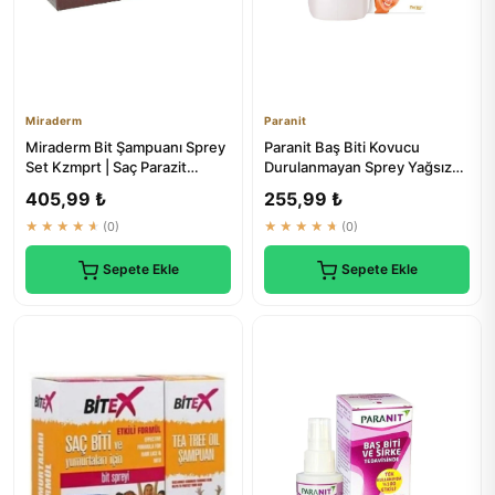
Miraderm
Paranit
Miraderm Bit Şampuanı Sprey
Paranit Baş Biti Kovucu
Set Kzmprt | Saç Parazit
Durulanmayan Sprey Yağsız
Tedavisi
100 ml | Saç Parazit Tedavisi
405,99 ₺
255,99 ₺
★★★★★
(0)
★★★★★
(0)
Sepete Ekle
Sepete Ekle