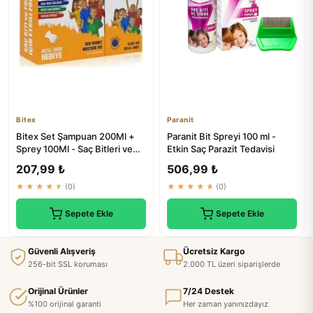
Bitex
Paranit
Bitex Set Şampuan 200Ml +
Paranit Bit Spreyi 100 ml -
Sprey 100Ml - Saç Bitleri ve
Etkin Saç Parazit Tedavisi
Parazitlere Karşı Etki...
207,99 ₺
506,99 ₺
★★★★★
(0)
★★★★★
(0)
Sepete Ekle
Sepete Ekle
Güvenli Alışveriş
Ücretsiz Kargo
256-bit SSL koruması
2.000 TL üzeri siparişlerde
Orijinal Ürünler
7/24 Destek
%100 orijinal garanti
Her zaman yanınızdayız