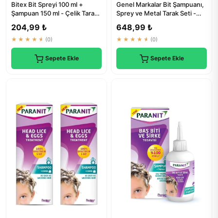
Bitex Bit Spreyi 100 ml +
Genel Markalar Bit Şampuanı,
Şampuan 150 ml - Çelik Tarak
Sprey ve Metal Tarak Seti -
Hediyeli | Doğal Tedavi
Saç Parazit Tedavisi
204,99 ₺
648,99 ₺
★★★★★
(0)
★★★★★
(0)
Sepete Ekle
Sepete Ekle