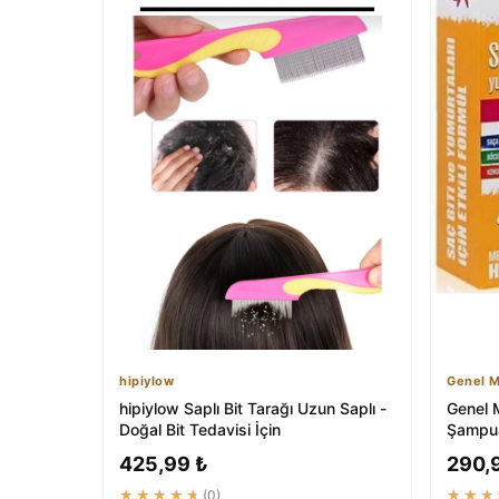
hipiylow
Genel M
hipiylow Saplı Bit Tarağı Uzun Saplı -
Genel M
Doğal Bit Tedavisi İçin
Şampua
Tedavi
425,99 ₺
290,
★★★★★
(0)
★★★