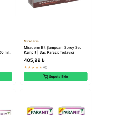
Miraderm
Miraderm Bit Şampuanı Sprey Set
0 ml |
Kzmprt | Saç Parazit Tedavisi
405,99 ₺
★★★★★
(0)
Sepete Ekle