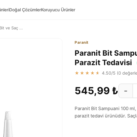
nleri
Doğal Çözümler
Koruyucu Ürünler
it ve Saç ...
Paranit
Paranit Bit Sampu
Parazit Tedavisi
★★★★★
4.50
/5 (
0
değerle
545,99 ₺
−
Paranit Bit Sampuani 100 ml, d
parazit tedavi ürünüdür. Saçla