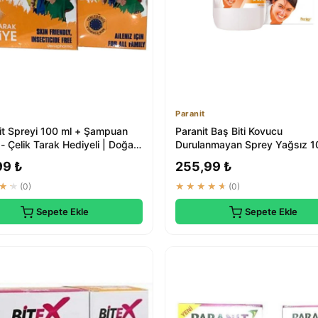
Paranit
Bit Spreyi 100 ml + Şampuan
Paranit Baş Biti Kovucu
- Çelik Tarak Hediyeli | Doğal
Durulanmayan Sprey Yağsız 10
Saç Parazit Tedavisi
99 ₺
255,99 ₺
★★
(0)
★★★★★
(0)
Sepete Ekle
Sepete Ekle