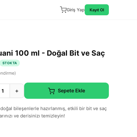
Giriş Yap
Kayıt Ol
ani 100 ml - Doğal Bit ve Saç
STOKTA
ndirme)
+
Sepete Ekle
oğal bileşenlerle hazırlanmış, etkili bir bit ve saç
rınızı ve derisinizı temizleyin!