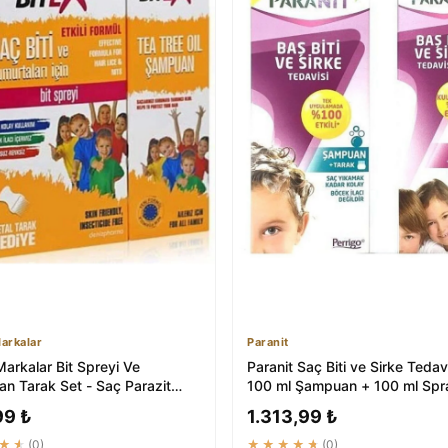
arkalar
Paranit
arkalar Bit Spreyi Ve
Paranit Saç Biti ve Sirke Tedavi
n Tarak Set - Saç Parazit
100 ml Şampuan + 100 ml Spr
si
99 ₺
1.313,99 ₺
★★
(0)
★★★★★
(0)