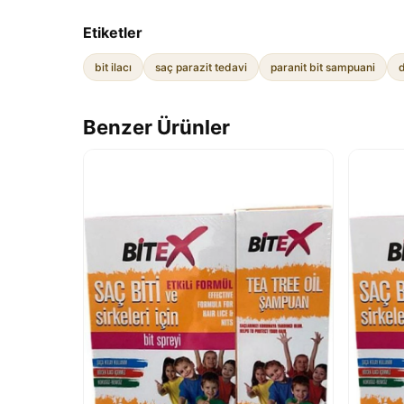
Etiketler
bit ilacı
saç parazit tedavi
paranit bit sampuani
d
Benzer Ürünler