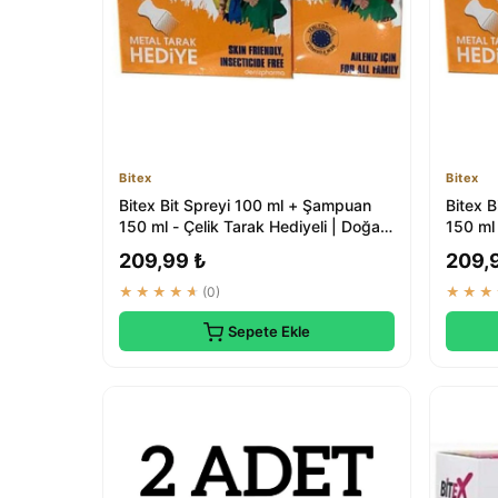
Bitex
Bitex
Bitex Bit Spreyi 100 ml + Şampuan
Bitex 
150 ml - Çelik Tarak Hediyeli | Doğal
150 ml 
Tedavi
Tedavi
209,99 ₺
209,
★★★★★
(0)
★★★
Sepete Ekle