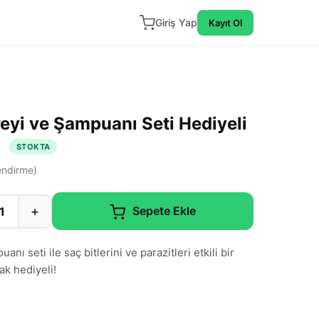
Giriş Yap
Kayıt Ol
reyi ve Şampuanı Seti Hediyeli
l
STOKTA
ndirme)
+
Sepete Ekle
nı seti ile saç bitlerini ve parazitleri etkili bir
ak hediyeli!