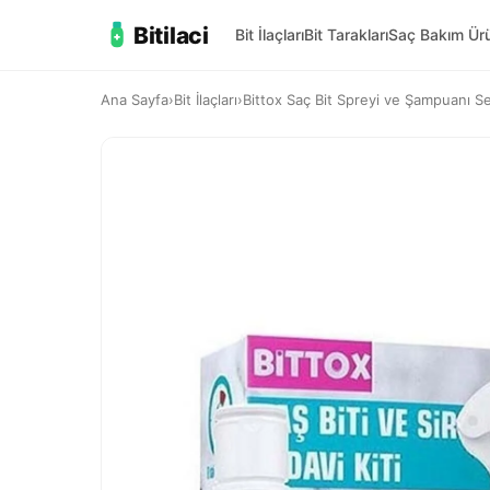
Bitilaci
Bit İlaçları
Bit Tarakları
Saç Bakım Ürü
Ana Sayfa
›
Bit İlaçları
›
Bittox Saç Bit Spreyi ve Şampuanı Set