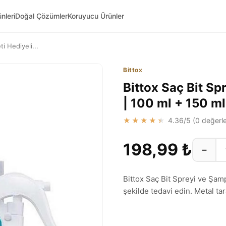
nleri
Doğal Çözümler
Koruyucu Ürünler
i Hediyeli...
Bittox
Bittox Saç Bit Sp
| 100 ml + 150 m
★★★★★
4.36
/5 (
0
değerle
198,99 ₺
−
Bittox Saç Bit Spreyi ve Şampua
şekilde tedavi edin. Metal tar