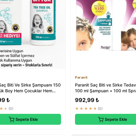
Paranit
Saç Biti Ve Sirke Şampuanı 150
Paranit Saç Biti ve Sirke Tedavi
ük Boy Hem Çocuklar Hem
100 ml Şampuan + 100 ml Spr
l...
99 ₺
992,99 ₺
★★
(0)
★★★★★
(0)
Sepete Ekle
Sepete Ekle