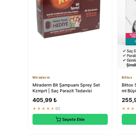
Miraderm
Bittox
Miraderm Bit Şampuanı Sprey Set
Bittox 
Kzmprt | Saç Parazit Tedavisi
ml Büy
Yetişkin
405,99 ₺
255,
★★★★★
(0)
★★★
Sepete Ekle