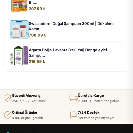
Bit...
207.99 ₺
Swissoderm Doğal Şampuan 300ml | Dökülme
Karşıt...
708.99 ₺
Agarta Doğal Lavanta Özlü Yağ Dengeleyici
Şampu...
215.99 ₺
Güvenli Alışveriş
Ücretsiz Kargo
256-bit SSL koruması
2.000 TL üzeri siparişlerde
Orijinal Ürünler
7/24 Destek
%100 orijinal garanti
Her zaman yanınızdayız