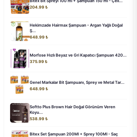
Bitex Bit Spreyi 100 ml + Şampuan 150 ml - Çeli...
204.99 ₺
Hekimzade Hairmax Şampuan - Argan Yağlı Doğal
Ş...
648.99 ₺
Morfose Hızlı Beyaz ve Gri Kapatıcı Şampuan 420...
375.99 ₺
Genel Markalar Bit Şampuanı, Sprey ve Metal Tar...
648.99 ₺
Softto Plus Brown Hair Doğal Görünüm Veren
Koyu...
538.99 ₺
Bitex Set Şampuan 200Ml + Sprey 100Ml - Saç