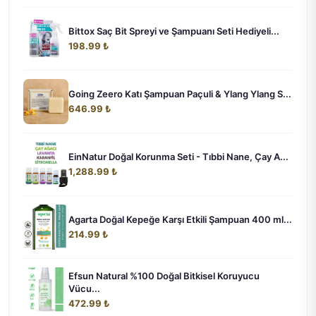
Bittox Saç Bit Spreyi ve Şampuanı Seti Hediyeli...
198.99 ₺
Going Zeero Katı Şampuan Paçuli & Ylang Ylang S...
646.99 ₺
EinNatur Doğal Korunma Seti - Tıbbi Nane, Çay A...
1,288.99 ₺
Agarta Doğal Kepeğe Karşı Etkili Şampuan 400 ml...
214.99 ₺
Efsun Natural %100 Doğal Bitkisel Koruyucu
Vücu...
472.99 ₺