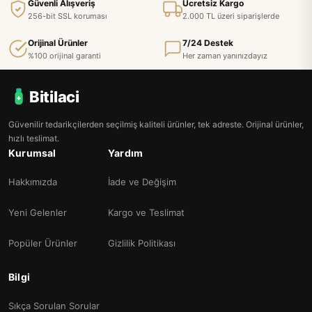
Güvenli Alışveriş
Ücretsiz Kargo
256-bit SSL koruması
2.000 TL üzeri siparişlerde
Orijinal Ürünler
7/24 Destek
%100 orijinal garanti
Her zaman yanınızdayız
Bitilaci
Güvenilir tedarikçilerden seçilmiş kaliteli ürünler, tek adreste. Orijinal ürünler,
hızlı teslimat.
Kurumsal
Yardım
Hakkımızda
İade ve Değişim
Yeni Gelenler
Kargo ve Teslimat
Popüler Ürünler
Gizlilik Politikası
Bilgi
Sıkça Sorulan Sorular