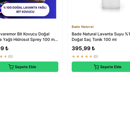
Bade Natural
varemor Bit Kovucu Doğal
Bade Natural Lavanta Suyu %
 Yağlı Hidrosol Sprey 100 ml -
Doğal Saç Tonik 100 ml
ö...
99 ₺
395,99 ₺
★★
(0)
★★★★★
(0)
Sepete Ekle
Sepete Ekle