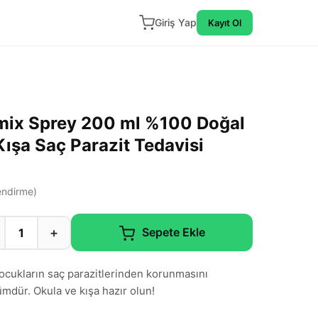
Giriş Yap
Kayıt Ol
ix Sprey 200 ml %100 Doğal
ışa Saç Parazit Tedavisi
ndirme)
+
Sepete Ekle
cukların saç parazitlerinden korunmasını
mdür. Okula ve kışa hazır olun!