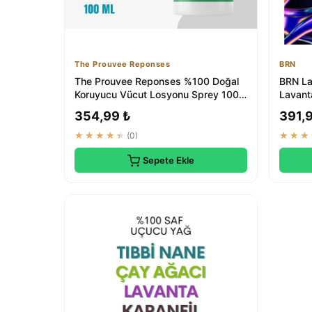
The Prouvee Reponses
BRN
The Prouvee Reponses %100 Doğal
BRN La
Koruyucu Vücut Losyonu Sprey 100
Lavanta
Ml. (0+ Ay Ü...
Doğal Ç
354,99 ₺
391,
★★★★★
(0)
★★★
Sepete Ekle