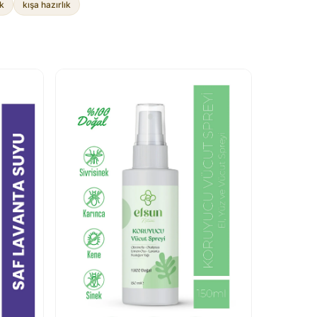
ık
kışa hazırlık