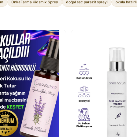
ım
OnkaFarma Kidsmix Sprey
doğal saç parazit spreyi
okula hazırl