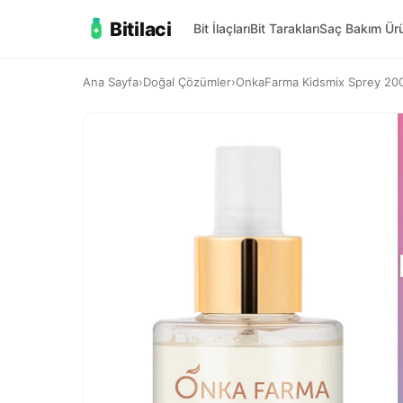
Bitilaci
Bit İlaçları
Bit Tarakları
Saç Bakım Ürü
Ana Sayfa
›
Doğal Çözümler
›
OnkaFarma Kidsmix Sprey 200