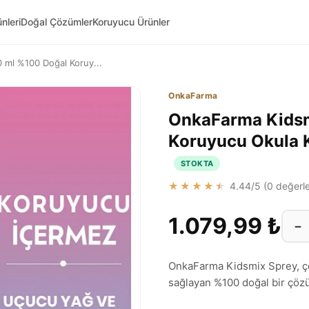
nleri
Doğal Çözümler
Koruyucu Ürünler
 ml %100 Doğal Koruy...
OnkaFarma
OnkaFarma Kidsm
Koruyucu Okula K
STOKTA
★★★★★
4.44
/5 (
0
değerle
1.079,99 ₺
−
OnkaFarma Kidsmix Sprey, ço
sağlayan %100 doğal bir çözü