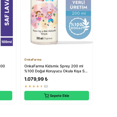
OnkaFarma
100
OnkaFarma Kidsmix Sprey 200 ml
%100 Doğal Koruyucu Okula Kışa Saç
Parazit Ted...
1.079,99 ₺
★★★★★
(0)
Sepete Ekle