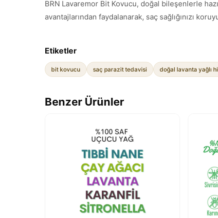
BRN Lavaremor Bit Kovucu, doğal bileşenlerle hazır
avantajlarından faydalanarak, saç sağlığınızı koruy
Etiketler
bit kovucu
saç parazit tedavisi
doğal lavanta yağlı h
Benzer Ürünler