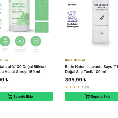
atural
Bade Natural
Natural %100 Doğal Bitkisel
Bade Natural Lavanta Suyu %
cu Vücut Spreyi 150 ml -
Doğal Saç Tonik 100 ml
Çözümler
99 ₺
395,99 ₺
★★
(0)
★★★★★
(0)
Sepete Ekle
Sepete Ekle