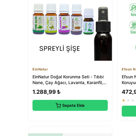
EinNatur
Efsun N
EinNatur Doğal Korunma Seti - Tıbbi
Efsun 
Nane, Çay Ağacı, Lavanta, Karanfil,
Koruyu
Sitro...
Doğal 
1.288,99 ₺
472,
★★★
Sepete Ekle