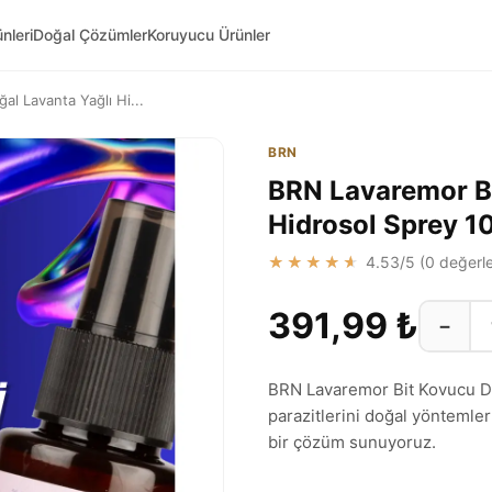
nleri
Doğal Çözümler
Koruyucu Ürünler
l Lavanta Yağlı Hi...
BRN
BRN Lavaremor Bi
Hidrosol Sprey 1
★★★★★
4.53
/5 (
0
değerle
391,99 ₺
−
BRN Lavaremor Bit Kovucu Doğ
parazitlerini doğal yöntemlerl
bir çözüm sunuyoruz.