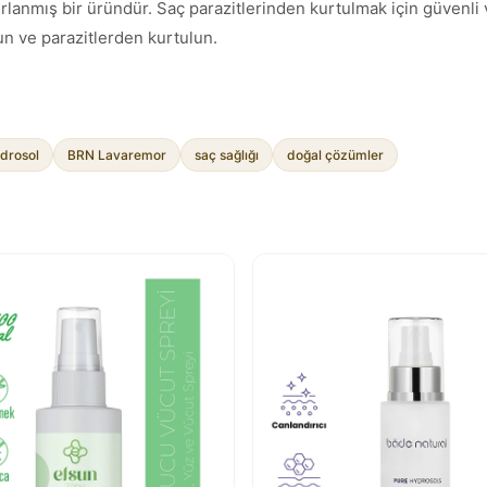
lanmış bir üründür. Saç parazitlerinden kurtulmak için güvenli v
un ve parazitlerden kurtulun.
idrosol
BRN Lavaremor
saç sağlığı
doğal çözümler