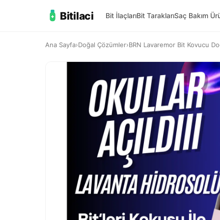
Bitilaci
Bit İlaçları
Bit Tarakları
Saç Bakım Ürü
Ana Sayfa
›
Doğal Çözümler
›
BRN Lavaremor Bit Kovucu Doğa