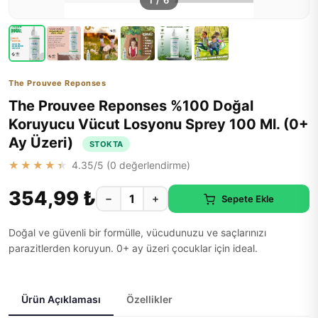
1
/
6
The Prouvee Reponses
The Prouvee Reponses %100 Doğal
Koruyucu Vücut Losyonu Sprey 100 Ml. (0+
Ay Üzeri)
STOKTA
★★★★★
4.35
/5 (
0
değerlendirme)
354,99 ₺
−
+
Sepete Ekle
Doğal ve güvenli bir formülle, vücudunuzu ve saçlarınızı
parazitlerden koruyun. 0+ ay üzeri çocuklar için ideal.
Ürün Açıklaması
Özellikler