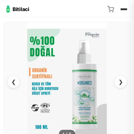
Bitilaci
❮
❯