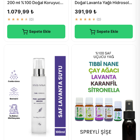
200 ml %100 Doğal Koruyucu
Doğal Lavanta Yağlı Hidrosol
Okula Kışa Saç Parazit Ted...
Sprey 100 ml - Doğal Çö...
1.079,99 ₺
391,99 ₺
★★★★★
(0)
★★★★★
(0)
Sepete Ekle
Sepete Ekle