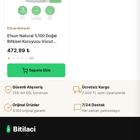
Efsun Natural
Efsun Natural %100 Doğal
Bitkisel Koruyucu Vücut
Spreyi 150 ml - Doğal
472,99 ₺
Çözümler
★★★★★
(0)
Sepete Ekle
Güvenli Alışveriş
Ücretsiz Kargo
256-bit SSL koruması
2.000 TL üzeri siparişlerde
Orijinal Ürünler
7/24 Destek
%100 orijinal garanti
Her zaman yanınızdayız
Bitilaci