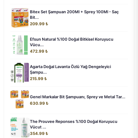
Bitex Set Şampuan 200Ml + Sprey 100Ml - Saç
Bit...
209.99 ₺
Efsun Natural %100 Doğal Bitkisel Koruyucu
Vücu...
472.99 ₺
Agarta Doğal Lavanta Özlü Yağ Dengeleyici
Şampu...
215.99 ₺
Genel Markalar Bit Şampuanı, Sprey ve Metal Tar...
630.99 ₺
The Prouvee Reponses %100 Doğal Koruyucu
Vücut ...
354.99 ₺