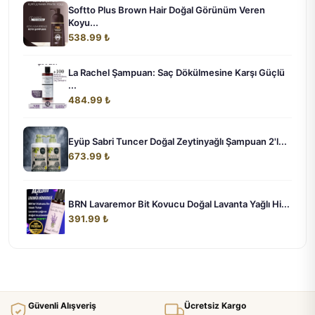
Softto Plus Brown Hair Doğal Görünüm Veren
Koyu...
538.99 ₺
La Rachel Şampuan: Saç Dökülmesine Karşı Güçlü
...
484.99 ₺
Eyüp Sabri Tuncer Doğal Zeytinyağlı Şampuan 2'l...
673.99 ₺
BRN Lavaremor Bit Kovucu Doğal Lavanta Yağlı Hi...
391.99 ₺
Güvenli Alışveriş
Ücretsiz Kargo