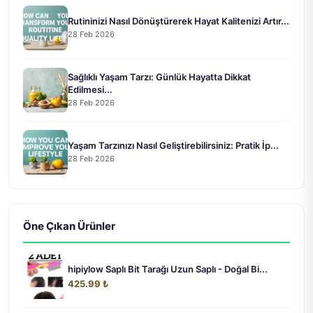
Rutininizi Nasıl Dönüştürerek Hayat Kalitenizi Artır...
28 Feb 2026
Sağlıklı Yaşam Tarzı: Günlük Hayatta Dikkat
Edilmesi...
28 Feb 2026
Yaşam Tarzınızı Nasıl Geliştirebilirsiniz: Pratik İp...
28 Feb 2026
Öne Çıkan Ürünler
hipiylow Saplı Bit Tarağı Uzun Saplı - Doğal Bi...
425.99 ₺