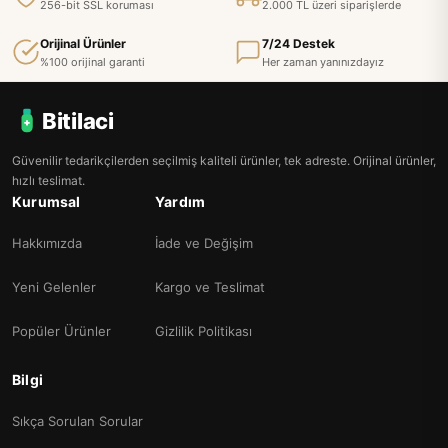
256-bit SSL koruması
2.000 TL üzeri siparişlerde
Orijinal Ürünler
7/24 Destek
%100 orijinal garanti
Her zaman yanınızdayız
Bitilaci
Güvenilir tedarikçilerden seçilmiş kaliteli ürünler, tek adreste. Orijinal ürünler,
hızlı teslimat.
Kurumsal
Yardım
Hakkımızda
İade ve Değişim
Yeni Gelenler
Kargo ve Teslimat
Popüler Ürünler
Gizlilik Politikası
Bilgi
Sıkça Sorulan Sorular