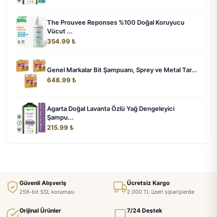
The Prouvee Reponses %100 Doğal Koruyucu
Vücut ...
354.99 ₺
Genel Markalar Bit Şampuanı, Sprey ve Metal Tar...
648.99 ₺
Agarta Doğal Lavanta Özlü Yağ Dengeleyici
Şampu...
215.99 ₺
Güvenli Alışveriş
Ücretsiz Kargo
256-bit SSL koruması
2.000 TL üzeri siparişlerde
Orijinal Ürünler
7/24 Destek