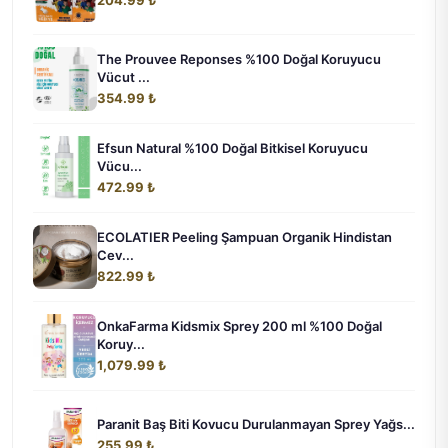
The Prouvee Reponses %100 Doğal Koruyucu
Vücut ...
354.99 ₺
Efsun Natural %100 Doğal Bitkisel Koruyucu
Vücu...
472.99 ₺
ECOLATIER Peeling Şampuan Organik Hindistan
Cev...
822.99 ₺
OnkaFarma Kidsmix Sprey 200 ml %100 Doğal
Koruy...
1,079.99 ₺
Paranit Baş Biti Kovucu Durulanmayan Sprey Yağs...
255.99 ₺