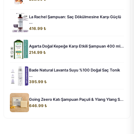
La Rachel Şampuan: Saç Dökülmesine Karşı Güçlü
...
416.99 ₺
Agarta Doğal Kepeğe Karşı Etkili Şampuan 400 ml...
214.99 ₺
Bade Natural Lavanta Suyu %100 Doğal Saç Tonik
...
395.99 ₺
Going Zeero Katı Şampuan Paçuli & Ylang Ylang S...
646.99 ₺