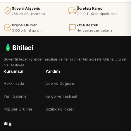
Güvenli Alışveriş
Ücretsiz Kargo
256-bit SSL koruması
2.000 TL üzeri siparişlerde
Orijinal Ürünler
7/24 Destek
%100 orijinal garanti
Her zaman yanınızdayız
Bitilaci
Güvenilir tedarikçilerden seçilmiş kaliteli ürünler, tek adreste. Orijinal ürünler,
hızlı teslimat.
Kurumsal
Yardım
Hakkımızda
İade ve Değişim
Yeni Gelenler
Kargo ve Teslimat
Popüler Ürünler
Gizlilik Politikası
Bilgi