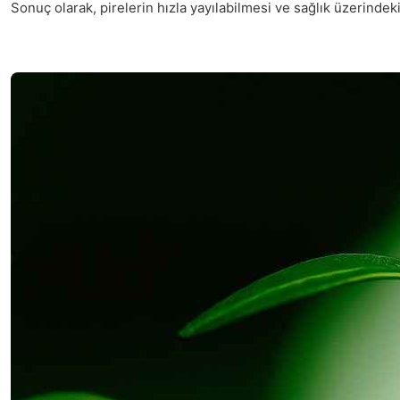
Sonuç olarak, pirelerin hızla yayılabilmesi ve sağlık üzerindek