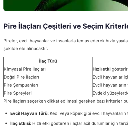
Pire İlaçları Çeşitleri ve Seçim Kriterl
Pireler, evcil hayvanlar ve insanlarla temas ederek hızla yayılab
şekilde ele alınacaktır.
İlaç Türü
Kimyasal Pire İlaçları
Hızlı etki
gösterir 
Doğal Pire İlaçları
Evcil hayvanlar iç
Pire Şampuanları
Evcil hayvanların 
Pire Spreyleri
Evdeki yüzeylerd
Pire ilaçları seçerken dikkat edilmesi gereken bazı kriterler b
Evcil Hayvan Türü:
Kedi veya köpek gibi evcil hayvanların 
İlaç Etkisi:
Hızlı etki gösteren ilaçlar acil durumlar için te