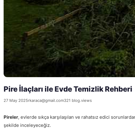
Pire İlaçları ile Evde Temizlik Rehberi
27 May 2025
rkaraca@gmail.com
321 blog.views
Pireler
, evlerde sıkça karşılaşılan ve rahatsız edici sorunlarda
şekilde inceleyeceğiz.