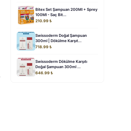
Bitex Set Şampuan 200Ml + Sprey
100Ml - Saç Bit...
210.99 ₺
Swissoderm Doğal Şampuan
300ml | Dökülme Karşıt...
718.99 ₺
Swissoderm Dökülme Karşıtı
Doğal Şampuan 300ml ...
646.99 ₺
e