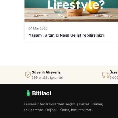
01 Mar 2026
Yaşam Tarzınızı Nasıl Geliştirebilirsiniz?
Güvenli Alışveriş
Ücre
256-bit SSL koruması
2.000
Bitilaci
Güvenilir tedarikçilerden seçilmiş kaliteli ürünler,
tek adreste. Orijinal ürünler, hızlı teslimat.