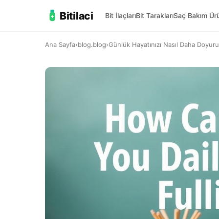
Bitilaci
Bit İlaçları
Bit Tarakları
Saç Bakım Ürü
Ana Sayfa
›
blog.blog
›
Günlük Hayatınızı Nasıl Daha Doyuruc