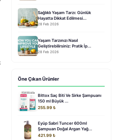
Sağlıklı Yaşam Tarzı: Günlük
Hayatta Dikkat Edilmesi...
28 Feb 2026
Yaşam Tarzınızı Nasıl
Geliştirebilirsiniz: Pratik İp...
28 Feb 2026
k
Öne Çıkan Ürünler
Bittox Saç Biti Ve Sirke Şampuanı
150 ml Büyük ...
255.99 ₺
Eyüp Sabri Tuncer 600ml
Şampuan Doğal Argan Yağ...
421.99 ₺