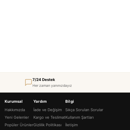
7/24 Destek
Her zaman yanınızdayız
Kurumsal
Yardım
Bilgi
Hakkımızda
İade ve Değişim
Sıkça Sorulan Sorular
Yeni Gelenler
Kargo ve Teslimat
Kullanım Şartları
Popüler Ürünler
Gizlilik Politikası
İletişim