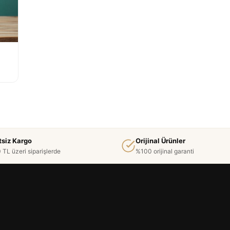
tsiz Kargo
Orijinal Ürünler
 TL üzeri siparişlerde
%100 orijinal garanti