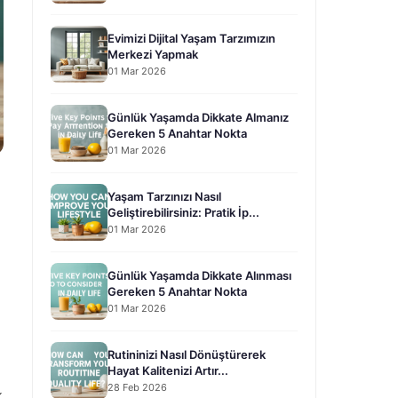
Evimizi Dijital Yaşam Tarzımızın
Merkezi Yapmak
01 Mar 2026
Günlük Yaşamda Dikkate Almanız
Gereken 5 Anahtar Nokta
01 Mar 2026
Yaşam Tarzınızı Nasıl
Geliştirebilirsiniz: Pratik İp...
01 Mar 2026
Günlük Yaşamda Dikkate Alınması
Gereken 5 Anahtar Nokta
01 Mar 2026
Rutininizi Nasıl Dönüştürerek
Hayat Kalitenizi Artır...
28 Feb 2026
k