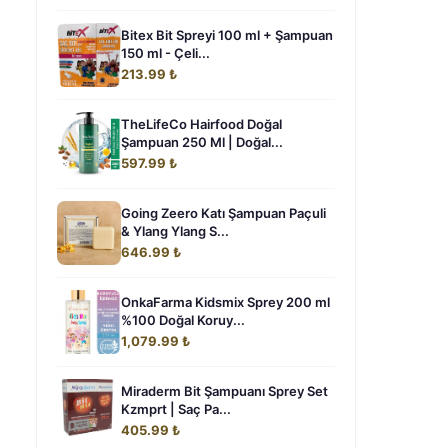
Bitex Bit Spreyi 100 ml + Şampuan
150 ml - Çeli...
213.99 ₺
TheLifeCo Hairfood Doğal
Şampuan 250 Ml | Doğal...
597.99 ₺
Going Zeero Katı Şampuan Paçuli
& Ylang Ylang S...
646.99 ₺
OnkaFarma Kidsmix Sprey 200 ml
%100 Doğal Koruy...
1,079.99 ₺
Miraderm Bit Şampuanı Sprey Set
Kzmprt | Saç Pa...
405.99 ₺