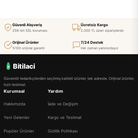
Güvenli Alışveriş
Ücretsiz Kargo
256-bit SSL koruması
2.000 TL üzeri siparişlerde
Orijinal Ürünler
7/24 Destek
%100 orijinal garanti
Her zaman yanınızdayız
Bitilaci
Güvenilir tedarikçilerden seçilmiş kaliteli ürünler, tek adreste. Orijinal ürünler,
hızlı teslimat.
Kurumsal
Yardım
Hakkımızda
İade ve Değişim
Yeni Gelenler
Kargo ve Teslimat
Popüler Ürünler
Gizlilik Politikası