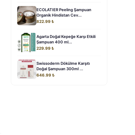
ECOLATIER Peeling Şampuan
Organik Hindistan Cev...
822.99 ₺
Agarta Doğal Kepeğe Karşı Etkili
Şampuan 400 ml...
229.99 ₺
Swissoderm Dökülme Karşıtı
Doğal Şampuan 300ml ...
646.99 ₺