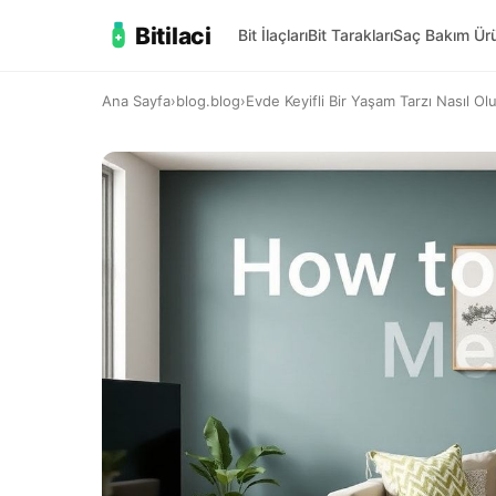
Bitilaci
Bit İlaçları
Bit Tarakları
Saç Bakım Ürü
Ana Sayfa
›
blog.blog
›
Evde Keyifli Bir Yaşam Tarzı Nasıl Ol