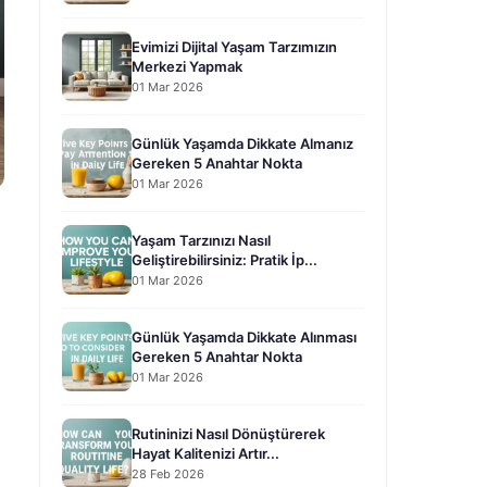
Evimizi Dijital Yaşam Tarzımızın
Merkezi Yapmak
01 Mar 2026
Günlük Yaşamda Dikkate Almanız
Gereken 5 Anahtar Nokta
01 Mar 2026
Yaşam Tarzınızı Nasıl
Geliştirebilirsiniz: Pratik İp...
01 Mar 2026
Günlük Yaşamda Dikkate Alınması
Gereken 5 Anahtar Nokta
01 Mar 2026
Rutininizi Nasıl Dönüştürerek
Hayat Kalitenizi Artır...
28 Feb 2026