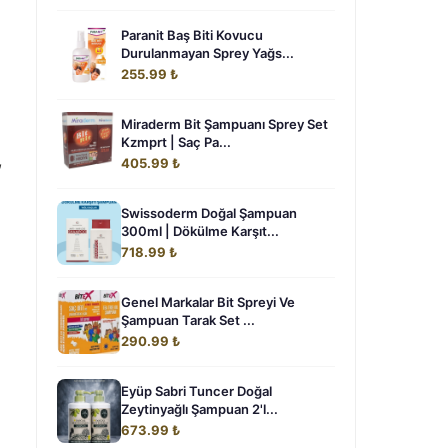
Paranit Baş Biti Kovucu
Durulanmayan Sprey Yağs...
255.99 ₺
Miraderm Bit Şampuanı Sprey Set
Kzmprt | Saç Pa...
,
405.99 ₺
Swissoderm Doğal Şampuan
300ml | Dökülme Karşıt...
718.99 ₺
Genel Markalar Bit Spreyi Ve
Şampuan Tarak Set ...
290.99 ₺
Eyüp Sabri Tuncer Doğal
Zeytinyağlı Şampuan 2'l...
673.99 ₺