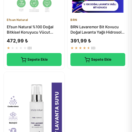
Efsun Natural
BRN
Efsun Natural %100 Doğal
BRN Lavaremor Bit Kovucu
Bitkisel Koruyucu Vücut
Doğal Lavanta Yağlı Hidrosol
Spreyi 150 ml - Doğal
Sprey 100 ml - Doğal Çö...
472,99 ₺
391,99 ₺
Çözümler
★★★★★
(0)
★★★★★
(0)
Sepete Ekle
Sepete Ekle