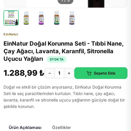
1
/
5
EinNatur
EinNatur Doğal Korunma Seti - Tıbbi Nane,
Çay Ağacı, Lavanta, Karanfil, Sitronella
Uçucu Yağları
STOKTA
1.288,99 ₺
−
+
Sepete Ekle
Doğal ve etkili bir çözüm arıyorsanız, EinNatur Doğal Korunma
Seti ile saç parazitlerinden kurtulun. Tıbbi nane, çay ağacı,
lavanta, karanfil ve sitronella uçucu yağlarının gücüyle doğal bir
şekilde korunun.
Ürün Açıklaması
Özellikler