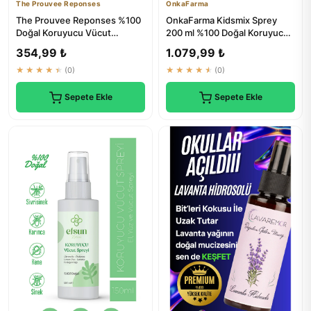
The Prouvee Reponses
OnkaFarma
The Prouvee Reponses %100
OnkaFarma Kidsmix Sprey
Doğal Koruyucu Vücut
200 ml %100 Doğal Koruyucu
Losyonu Sprey 100 Ml. (0+ Ay
Okula Kışa Saç Parazit Ted...
354,99 ₺
1.079,99 ₺
Ü...
★★★★★
(0)
★★★★★
(0)
Sepete Ekle
Sepete Ekle