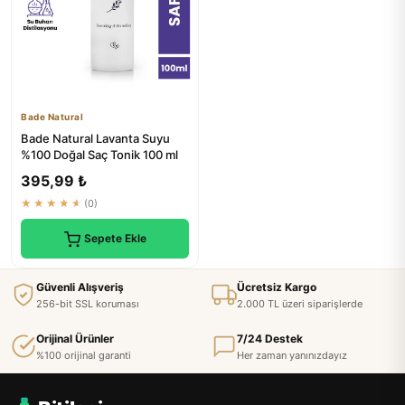
Bade Natural
Bade Natural Lavanta Suyu
%100 Doğal Saç Tonik 100 ml
395,99 ₺
★★★★★
(0)
Sepete Ekle
Güvenli Alışveriş
Ücretsiz Kargo
256-bit SSL koruması
2.000 TL üzeri siparişlerde
Orijinal Ürünler
7/24 Destek
%100 orijinal garanti
Her zaman yanınızdayız