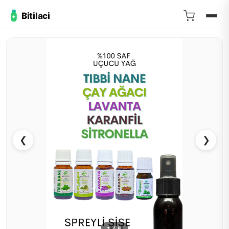
Bitilaci
❮
❯