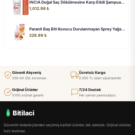
INCIA Doğal Saç Dökülmesine Karşı Etkili Şampua...
1,012.99 ₺
Paranit Baş Biti Kovucu Durulanmayan Sprey Yağs...
229.99 ₺
Güvenli Alışveriş
Ücretsiz Kargo
256-bit SSL koruması
2.000 TL üzeri siparişlerde
Orijinal Ürünler
7/24 Destek
%100 orijinal garanti
Her zaman yanınızdayız
Bitilaci
Güvenilir tedarikçilerden seçilmiş kaliteli ürünler, tek adreste. Orijinal ürünler,
hızlı teslimat.