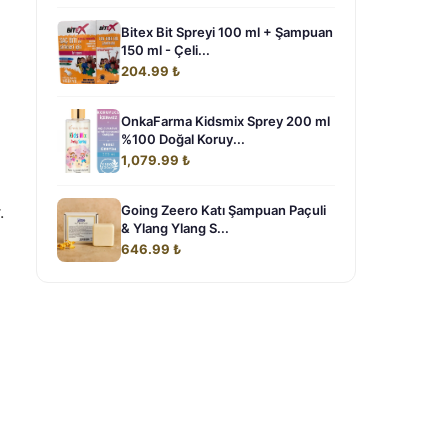
Bitex Bit Spreyi 100 ml + Şampuan
150 ml - Çeli...
204.99 ₺
OnkaFarma Kidsmix Sprey 200 ml
%100 Doğal Koruy...
1,079.99 ₺
.
Going Zeero Katı Şampuan Paçuli
& Ylang Ylang S...
646.99 ₺