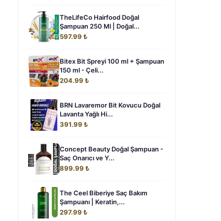
TheLifeCo Hairfood Doğal
Şampuan 250 Ml | Doğal...
597.99 ₺
Bitex Bit Spreyi 100 ml + Şampuan
150 ml - Çeli...
204.99 ₺
BRN Lavaremor Bit Kovucu Doğal
Lavanta Yağlı Hi...
391.99 ₺
Concept Beauty Doğal Şampuan -
Saç Onarıcı ve Y...
899.99 ₺
The Ceel Biberiye Saç Bakım
Şampuanı | Keratin,...
297.99 ₺