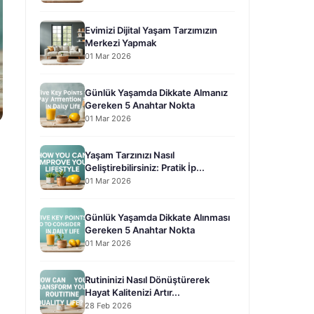
Evimizi Dijital Yaşam Tarzımızın
Merkezi Yapmak
01 Mar 2026
Günlük Yaşamda Dikkate Almanız
Gereken 5 Anahtar Nokta
01 Mar 2026
Yaşam Tarzınızı Nasıl
Geliştirebilirsiniz: Pratik İp...
01 Mar 2026
Günlük Yaşamda Dikkate Alınması
Gereken 5 Anahtar Nokta
01 Mar 2026
Rutininizi Nasıl Dönüştürerek
Hayat Kalitenizi Artır...
28 Feb 2026