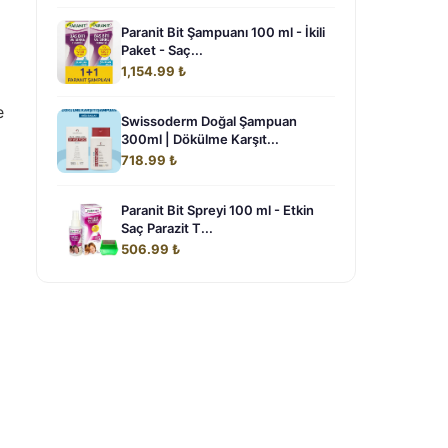
Paranit Bit Şampuanı 100 ml - İkili
Paket - Saç...
1,154.99 ₺
e
Swissoderm Doğal Şampuan
300ml | Dökülme Karşıt...
718.99 ₺
Paranit Bit Spreyi 100 ml - Etkin
Saç Parazit T...
506.99 ₺