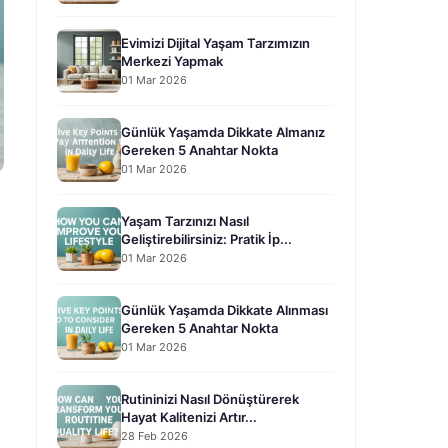
Evimizi Dijital Yaşam Tarzımızın
Merkezi Yapmak
01 Mar 2026
Günlük Yaşamda Dikkate Almanız
Gereken 5 Anahtar Nokta
01 Mar 2026
Yaşam Tarzınızı Nasıl
Geliştirebilirsiniz: Pratik İp...
01 Mar 2026
Günlük Yaşamda Dikkate Alınması
Gereken 5 Anahtar Nokta
01 Mar 2026
Rutininizi Nasıl Dönüştürerek
Hayat Kalitenizi Artır...
28 Feb 2026