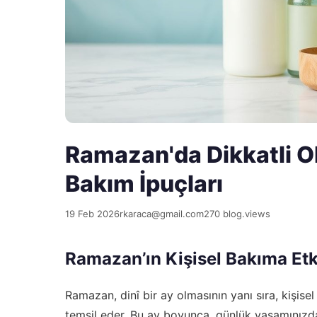
Ramazan'da Dikkatli O
Bakım İpuçları
19 Feb 2026
rkaraca@gmail.com
270 blog.views
Ramazan’ın Kişisel Bakıma Etk
Ramazan, dinî bir ay olmasının yanı sıra, kişi
temsil eder. Bu ay boyunca, günlük yaşamınızdaki