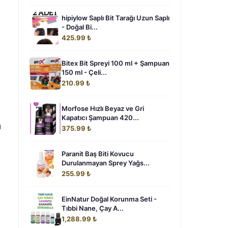
hipiylow Saplı Bit Tarağı Uzun Saplı
- Doğal Bi...
425.99 ₺
Bitex Bit Spreyi 100 ml + Şampuan
150 ml - Çeli...
210.99 ₺
Morfose Hızlı Beyaz ve Gri
Kapatıcı Şampuan 420...
u
375.99 ₺
Paranit Baş Biti Kovucu
Durulanmayan Sprey Yağs...
255.99 ₺
EinNatur Doğal Korunma Seti -
Tıbbi Nane, Çay A...
1,288.99 ₺