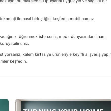
ek için, bu makaledeki ipuçlarını uygulayın ve sağlıklı bir
eknoloji ile nasıl birleştiğini keşfedin
mobil namaz
ayacağınızı öğrenmek isterseniz,
moda dünyasından ilham
oruyabilirsiniz.
istiyorsanız,
kalem kirtasiye ürünleriyle keyifli alışveriş yapı
ümler keşfedin.