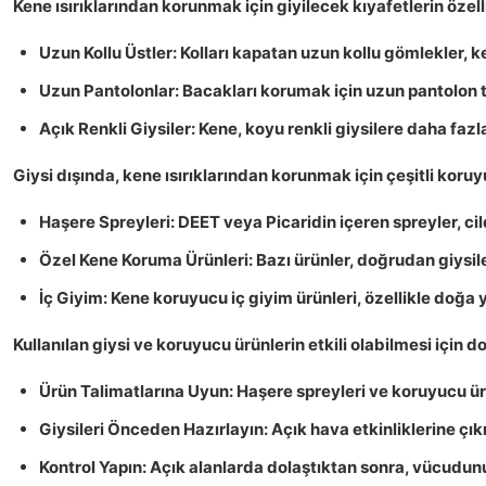
Kene ısırıklarından korunmak için giyilecek kıyafetlerin özel
Uzun Kollu Üstler:
Kolları kapatan uzun kollu gömlekler, ke
Uzun Pantolonlar:
Bacakları korumak için uzun pantolon te
Açık Renkli Giysiler:
Kene, koyu renkli giysilere daha fazla
Giysi dışında, kene ısırıklarından korunmak için çeşitli koruyu
Haşere Spreyleri:
DEET veya Picaridin içeren spreyler, ci
Özel Kene Koruma Ürünleri:
Bazı ürünler, doğrudan giysil
İç Giyim:
Kene koruyucu iç giyim ürünleri, özellikle doğa 
Kullanılan giysi ve koruyucu ürünlerin etkili olabilmesi için d
Ürün Talimatlarına Uyun:
Haşere spreyleri ve koruyucu ürü
Giysileri Önceden Hazırlayın:
Açık hava etkinliklerine çık
Kontrol Yapın:
Açık alanlarda dolaştıktan sonra, vücudunu