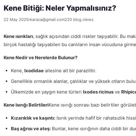
Kene Bitiği: Neler Yapmalısınız?
22 May 2025
rkaraca@gmail.com
220 blog.views
Kene ısırıkları
, sağlık açısından ciddi riskler taşıyabilir. Bu ma
birçok hastalığı taşıyabilen bu canlıların insan vücuduna girm
Kene Nedir ve Nerelerde Bulunur?
Kene,
Ixodidae
ailesine ait bir parazittir.
Genellikle ormanlık alanlar, çalılıklar ve yüksek otların bu
Ülkemizde en yaygın kene türleri
Ixodes ricinus
ve
Rhipic
Kene Isırığı Belirtileri
Kene ısırığı sonrası bazı belirtiler görüleb
Kızarıklık ve kaşıntı:
Isırık yerinde hafif bir rahatsızlık hissi
Baş ağrısı ve ateş:
Bunlar, kene ısırığının daha ciddi bir d