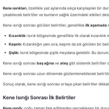
Kene ısırıkları
, özellikle yaz aylarında sıkça karşılaşılan bir d
çıkabilecek belirtiler ve bunların sağlık üzerindeki etkileri deta
Kene ısırığı sonrası görülen belirtiler, genellikle
ilk aşamada
o
Kızarıklık:
Isırık bölgesinde genellikle ilk olarak kızarıklık
Kaşıntı:
Kızarıklığın yanı sıra, kaşıntı da sık görülen bir beli
Şişlik:
Isırık bölgesinde şişlik meydana gelebilir. Bu durum, 
Kene ısırığı sonrası
baş ağrısı
ve
ateş
gibi sistemik belirtiler 
Kene ısırığı sonrası uzun dönemde gözlemlenebilecek belirti
Sonuç olarak, kene ısırığı sonrası ortaya çıkan belirtiler dikk
Kene Isırığı Sonrası İlk Belirtiler
Kene ısırığı
, çoğu zaman fark edilmeden gerçekleşen bir durumdu