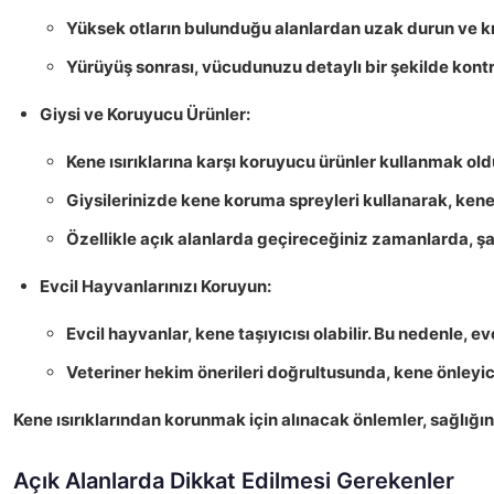
Yüksek otların bulunduğu alanlardan uzak durun ve
k
Yürüyüş sonrası, vücudunuzu detaylı bir şekilde
kontr
Giysi ve Koruyucu Ürünler:
Kene ısırıklarına karşı koruyucu ürünler kullanmak ol
Giysilerinizde
kene koruma spreyleri
kullanarak, kene 
Özellikle açık alanlarda geçireceğiniz zamanlarda,
şa
Evcil Hayvanlarınızı Koruyun:
Evcil hayvanlar, kene taşıyıcısı olabilir. Bu nedenle, e
Veteriner hekim önerileri doğrultusunda,
kene önleyic
Kene ısırıklarından korunmak
için alınacak önlemler, sağlığı
Açık Alanlarda Dikkat Edilmesi Gerekenler