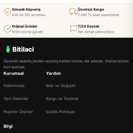
Güvenli Alışveriş
Ücretsiz Kargo
256-bit SSL koruması
2.000 TL üzeri siparişlerde
Orijinal Ürünler
7/24 Destek
%100 orijinal garanti
Her zaman yanınızdayız
Bitilaci
Güvenilir tedarikçilerden seçilmiş kaliteli ürünler, tek adreste. Orijinal ürünler,
hızlı teslimat.
Kurumsal
Yardım
Hakkımızda
İade ve Değişim
Yeni Gelenler
Kargo ve Teslimat
Popüler Ürünler
Gizlilik Politikası
Bilgi