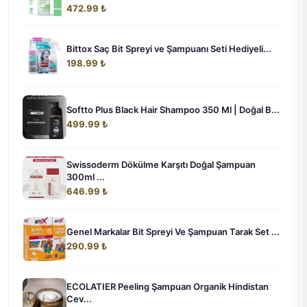
472.99 ₺
Bittox Saç Bit Spreyi ve Şampuanı Seti Hediyeli...
198.99 ₺
Softto Plus Black Hair Shampoo 350 Ml | Doğal B...
499.99 ₺
Swissoderm Dökülme Karşıtı Doğal Şampuan
300ml ...
646.99 ₺
Genel Markalar Bit Spreyi Ve Şampuan Tarak Set ...
290.99 ₺
ECOLATIER Peeling Şampuan Organik Hindistan
Cev...