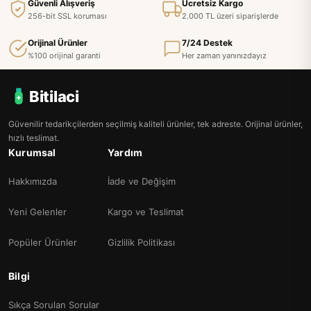
Güvenli Alışveriş
Ücretsiz Kargo
256-bit SSL koruması
2.000 TL üzeri siparişlerde
Orijinal Ürünler
7/24 Destek
%100 orijinal garanti
Her zaman yanınızdayız
Bitilaci
Güvenilir tedarikçilerden seçilmiş kaliteli ürünler, tek adreste. Orijinal ürünler,
hızlı teslimat.
Kurumsal
Yardım
Hakkımızda
İade ve Değişim
Yeni Gelenler
Kargo ve Teslimat
Popüler Ürünler
Gizlilik Politikası
Bilgi
Sıkça Sorulan Sorular