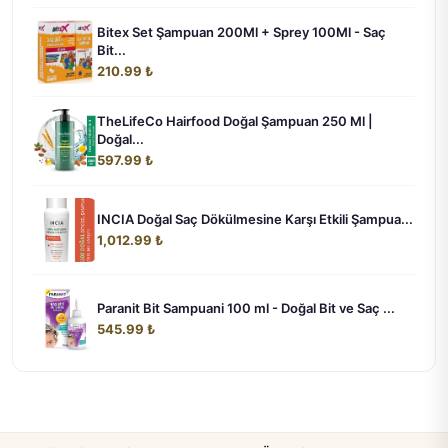
Bitex Set Şampuan 200Ml + Sprey 100Ml - Saç
Bit...
210.99 ₺
TheLifeCo Hairfood Doğal Şampuan 250 Ml |
Doğal...
597.99 ₺
INCIA Doğal Saç Dökülmesine Karşı Etkili Şampua...
1,012.99 ₺
Paranit Bit Sampuani 100 ml - Doğal Bit ve Saç ...
545.99 ₺