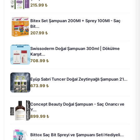
215.99 ₺
Bitex Set Şampuan 200Ml + Sprey 100Ml - Saç
Bit...
207.99 ₺
Swissoderm Doğal Şampuan 300ml | Dökülme
Karşıt...
708.99 ₺
Eyüp Sabri Tuncer Doğal Zeytinyağlı Şampuan 2'l...
673.99 ₺
Concept Beauty Doğal Şampuan - Saç Onarıcı ve
Y...
899.99 ₺
Bittox Saç Bit Spreyi ve Şampuanı Seti Hediyeli...