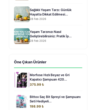
Sağlıklı Yaşam Tarzı: Günlük
Hayatta Dikkat Edilmesi...
28 Feb 2026
Yaşam Tarzınızı Nasıl
Geliştirebilirsiniz: Pratik İp...
28 Feb 2026
Öne Çıkan Ürünler
Morfose Hızlı Beyaz ve Gri
Kapatıcı Şampuan 420...
375.99 ₺
Bittox Saç Bit Spreyi ve Şampuanı
Seti Hediyeli...
i
198.99 ₺