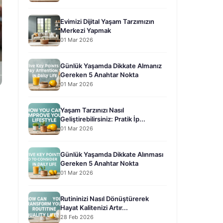
Evimizi Dijital Yaşam Tarzımızın
Merkezi Yapmak
01 Mar 2026
Günlük Yaşamda Dikkate Almanız
Gereken 5 Anahtar Nokta
01 Mar 2026
Yaşam Tarzınızı Nasıl
Geliştirebilirsiniz: Pratik İp...
01 Mar 2026
Günlük Yaşamda Dikkate Alınması
Gereken 5 Anahtar Nokta
01 Mar 2026
Rutininizi Nasıl Dönüştürerek
Hayat Kalitenizi Artır...
28 Feb 2026