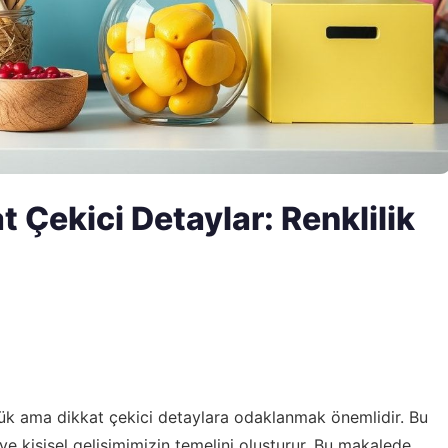
Çekici Detaylar: Renklilik
çük ama dikkat çekici detaylara odaklanmak önemlidir. Bu
i ve kişisel gelişimimizin temelini oluşturur. Bu makalede,