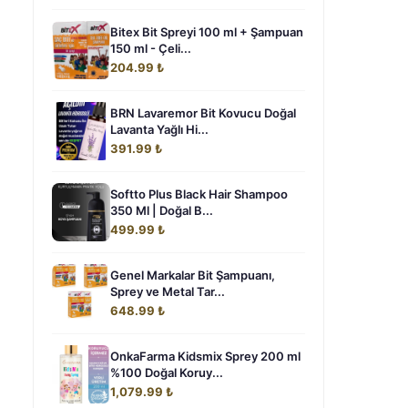
Bitex Bit Spreyi 100 ml + Şampuan
150 ml - Çeli...
204.99 ₺
BRN Lavaremor Bit Kovucu Doğal
Lavanta Yağlı Hi...
391.99 ₺
Softto Plus Black Hair Shampoo
350 Ml | Doğal B...
499.99 ₺
Genel Markalar Bit Şampuanı,
Sprey ve Metal Tar...
648.99 ₺
OnkaFarma Kidsmix Sprey 200 ml
%100 Doğal Koruy...
1,079.99 ₺