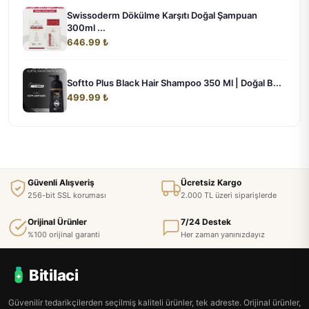
Swissoderm Dökülme Karşıtı Doğal Şampuan
300ml ...
646.99 ₺
Softto Plus Black Hair Shampoo 350 Ml | Doğal B...
499.99 ₺
Güvenli Alışveriş
Ücretsiz Kargo
256-bit SSL koruması
2.000 TL üzeri siparişlerde
Orijinal Ürünler
7/24 Destek
%100 orijinal garanti
Her zaman yanınızdayız
Bitilaci
Güvenilir tedarikçilerden seçilmiş kaliteli ürünler, tek adreste. Orijinal ürünler,