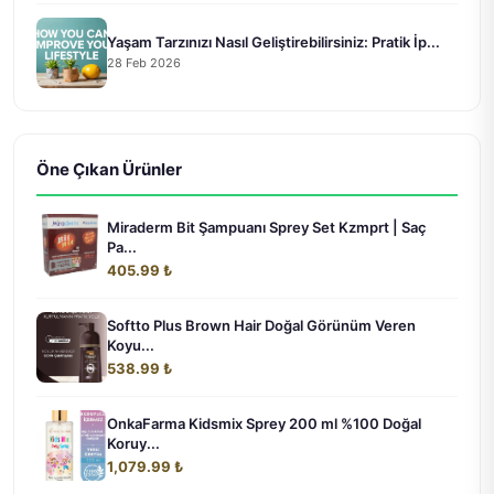
Yaşam Tarzınızı Nasıl Geliştirebilirsiniz: Pratik İp...
28 Feb 2026
Öne Çıkan Ürünler
Miraderm Bit Şampuanı Sprey Set Kzmprt | Saç
Pa...
405.99 ₺
Softto Plus Brown Hair Doğal Görünüm Veren
Koyu...
538.99 ₺
OnkaFarma Kidsmix Sprey 200 ml %100 Doğal
Koruy...
1,079.99 ₺