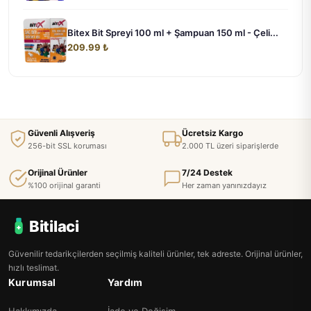
Bitex Bit Spreyi 100 ml + Şampuan 150 ml - Çeli...
209.99 ₺
Güvenli Alışveriş
Ücretsiz Kargo
256-bit SSL koruması
2.000 TL üzeri siparişlerde
Orijinal Ürünler
7/24 Destek
%100 orijinal garanti
Her zaman yanınızdayız
Bitilaci
Güvenilir tedarikçilerden seçilmiş kaliteli ürünler, tek adreste. Orijinal ürünler,
hızlı teslimat.
Kurumsal
Yardım
Hakkımızda
İade ve Değişim