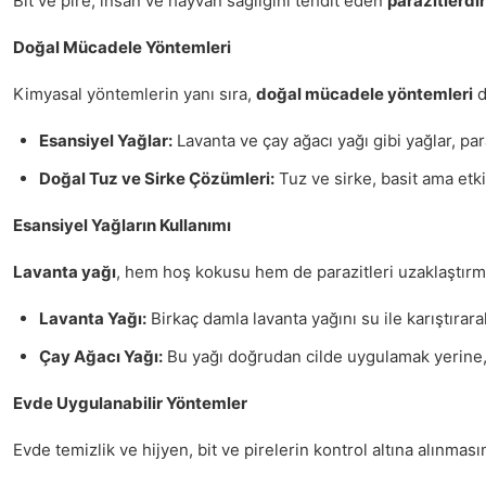
Bit ve pire, insan ve hayvan sağlığını tehdit eden
parazitlerdir
Doğal Mücadele Yöntemleri
Kimyasal yöntemlerin yanı sıra,
doğal mücadele yöntemleri
d
Esansiyel Yağlar:
Lavanta ve çay ağacı yağı gibi yağlar, para
Doğal Tuz ve Sirke Çözümleri:
Tuz ve sirke, basit ama etki
Esansiyel Yağların Kullanımı
Lavanta yağı
, hem hoş kokusu hem de parazitleri uzaklaştırma ö
Lavanta Yağı:
Birkaç damla lavanta yağını su ile karıştırar
Çay Ağacı Yağı:
Bu yağı doğrudan cilde uygulamak yerine, bi
Evde Uygulanabilir Yöntemler
Evde temizlik ve hijyen, bit ve pirelerin kontrol altına alınmas