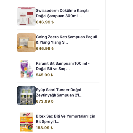
Swissoderm Dökülme Karşıtı
Doğal Şampuan 300ml ...
646.99 ₺
Going Zeero Katı Şampuan Paçuli
& Ylang Ylang S...
646.99 ₺
Paranit Bit Sampuani 100 ml -
Doğal Bit ve Saç ...
545.99 ₺
Eyüp Sabri Tuncer Doğal
Zeytinyağlı Şampuan 2'l...
673.99 ₺
Bitex Saç Biti Ve Yumurtaları İçin
i
Bit Spreyi 1...
188.99 ₺