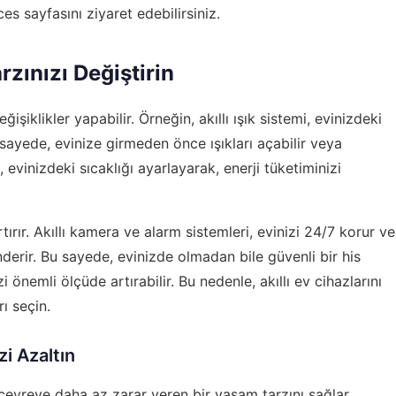
ces
sayfasını ziyaret edebilirsiniz.
rzınızı Değiştirin
işiklikler yapabilir. Örneğin, akıllı ışık sistemi, evinizdeki
 sayede, evinize girmeden önce ışıkları açabilir veya
ı, evinizdeki sıcaklığı ayarlayarak, enerji tüketiminizi
rtırır. Akıllı kamera ve alarm sistemleri, evinizi 24/7 korur ve
derir. Bu sayede, evinizde olmadan bile güvenli bir his
zi önemli ölçüde artırabilir. Bu nedenle, akıllı ev cihazlarını
ı seçin.
zi Azaltın
k, çevreye daha az zarar veren bir yaşam tarzını sağlar.