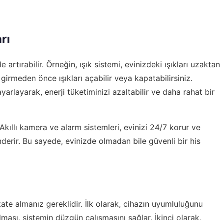
rı
e artırabilir. Örneğin, ışık sistemi, evinizdeki ışıkları uzaktan
girmeden önce ışıkları açabilir veya kapatabilirsiniz.
ayarlayarak, enerji tüketiminizi azaltabilir ve daha rahat bir
. Akıllı kamera ve alarm sistemleri, evinizi 24/7 korur ve
derir. Bu sayede, evinizde olmadan bile güvenli bir his
kate almanız gereklidir. İlk olarak, cihazın uyumluluğunu
lması, sistemin düzgün çalışmasını sağlar. İkinci olarak,