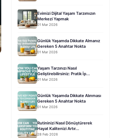
Evimizi Dijital Yaşam Tarzımızın
Merkezi Yapmak
01 Mar 2026
Günlük Yaşamda Dikkate Almanız
Gereken 5 Anahtar Nokta
01 Mar 2026
Yaşam Tarzınızı Nasıl
Geliştirebilirsiniz: Pratik İp...
01 Mar 2026
Günlük Yaşamda Dikkate Alınması
Gereken 5 Anahtar Nokta
01 Mar 2026
Rutininizi Nasıl Dönüştürerek
Hayat Kalitenizi Artır...
28 Feb 2026