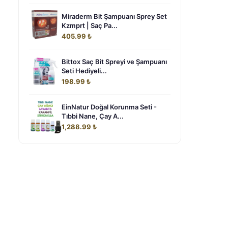
Miraderm Bit Şampuanı Sprey Set
Kzmprt | Saç Pa...
405.99 ₺
Bittox Saç Bit Spreyi ve Şampuanı
Seti Hediyeli...
198.99 ₺
EinNatur Doğal Korunma Seti -
Tıbbi Nane, Çay A...
1,288.99 ₺