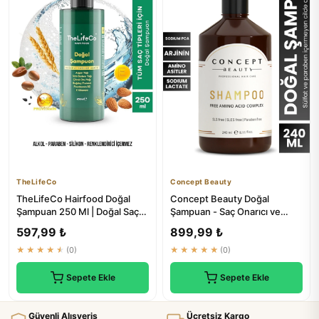
TheLifeCo
Concept Beauty
TheLifeCo Hairfood Doğal
Concept Beauty Doğal
Şampuan 250 Ml | Doğal Saç
Şampuan - Saç Onarıcı ve
Bakım
Yapılandırıcı Tuzsuz Sülfatsız
597,99 ₺
899,99 ₺
...
★★★★★
(0)
★★★★★
(0)
Sepete Ekle
Sepete Ekle
Güvenli Alışveriş
Ücretsiz Kargo