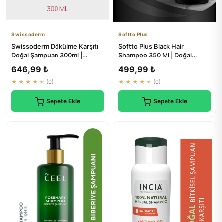
Swissoderm
Softto Plus
Swissoderm Dökülme Karşıtı
Softto Plus Black Hair
Doğal Şampuan 300ml |
Shampoo 350 Ml | Doğal
Biotinli, Bitkisel Özlü
Beyaz Kapatıcı
646,99 ₺
499,99 ₺
★★★★★
(0)
★★★★★
(0)
Sepete Ekle
Sepete Ekle