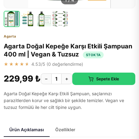
1
/
4
Agarta
Agarta Doğal Kepeğe Karşı Etkili Şampuan
400 ml | Vegan & Tuzsuz
STOKTA
★★★★★
4.53
/5 (
0
değerlendirme)
229,99 ₺
−
+
Sepete Ekle
Agarta Doğal Kepeğe Karşı Etkili Şampuan, saçlarınızı
parazitlerden korur ve sağlıklı bir şekilde temizler. Vegan ve
tuzsuz formülü ile her cilt tipine uygun.
Ürün Açıklaması
Özellikler