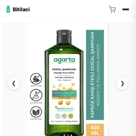
Bitilaci
❮
❯