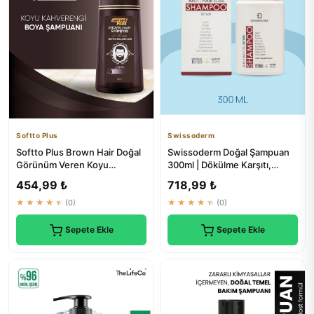
Softto Plus
Swissoderm
Softto Plus Brown Hair Doğal
Swissoderm Doğal Şampuan
Görünüm Veren Koyu
300ml | Dökülme Karşıtı,
Kahverengi Saç Şampuanı 350
Biotinli, Yağlı Saçlar İçin
454,99 ₺
718,99 ₺
ml
★★★★★
(0)
★★★★★
(0)
Sepete Ekle
Sepete Ekle