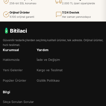
256-bit SSL koruması
2.000 TL üzeri siparişlerde
Orijinal Ürünler
7/24 Destek
%100 orijinal garanti
Her zaman yanınızdayız
Bitilaci
Güvenilir tedarikçilerden seçilmiş kaliteli ürünler, tek adreste. Orijinal ürünler,
hızlı teslimat.
Kurumsal
Yardım
Hakkımızda
İade ve Değişim
Yeni Gelenler
Kargo ve Teslimat
Popüler Ürünler
Gizlilik Politikası
Bilgi
Sıkça Sorulan Sorular