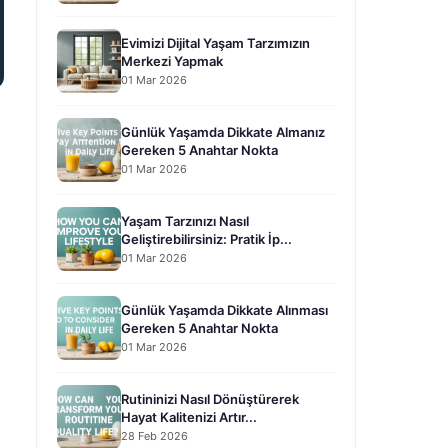
Evimizi Dijital Yaşam Tarzımızın
Merkezi Yapmak
01 Mar 2026
Günlük Yaşamda Dikkate Almanız
Gereken 5 Anahtar Nokta
01 Mar 2026
Yaşam Tarzınızı Nasıl
Geliştirebilirsiniz: Pratik İp...
01 Mar 2026
Günlük Yaşamda Dikkate Alınması
Gereken 5 Anahtar Nokta
01 Mar 2026
Rutininizi Nasıl Dönüştürerek
Hayat Kalitenizi Artır...
28 Feb 2026