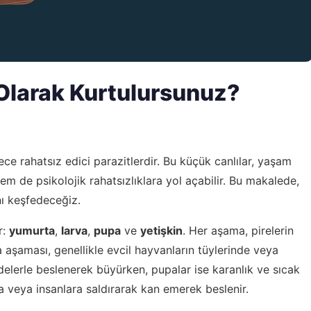
ı Olarak Kurtulursunuz?
rece rahatsız edici parazitlerdir. Bu küçük canlılar, yaşam
hem de psikolojik rahatsızlıklara yol açabilir. Bu makalede,
ını keşfedeceğiz.
r:
yumurta
,
larva
,
pupa
ve
yetişkin
. Her aşama, pirelerin
rta aşaması, genellikle evcil hayvanların tüylerinde veya
delerle beslenerek büyürken, pupalar ise karanlık ve sıcak
ara veya insanlara saldırarak kan emerek beslenir.