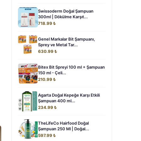
Swissoderm Doğal Şampuan
300ml | Dökülme Karşıt...
718.99 ₺
Genel Markalar Bit Şampuanı,
Sprey ve Metal Tar...
630.99 ₺
Bitex Bit Spreyi 100 ml + Şampuan
150 ml - Çeli...
210.99 ₺
Agarta Doğal Kepeğe Karşı Etkili
Şampuan 400 ml...
234.99 ₺
TheLifeCo Hairfood Doğal
Şampuan 250 Ml | Doğal...
597.99 ₺