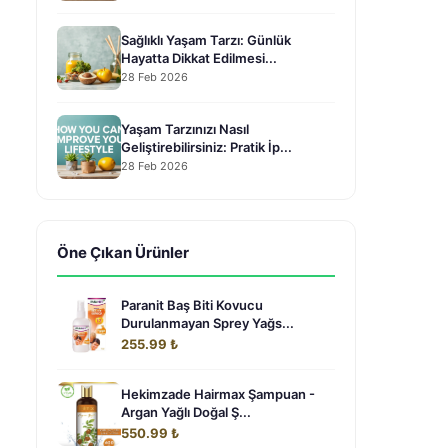
Sağlıklı Yaşam Tarzı: Günlük
Hayatta Dikkat Edilmesi...
28 Feb 2026
Yaşam Tarzınızı Nasıl
Geliştirebilirsiniz: Pratik İp...
28 Feb 2026
Öne Çıkan Ürünler
Paranit Baş Biti Kovucu
Durulanmayan Sprey Yağs...
255.99 ₺
Hekimzade Hairmax Şampuan -
Argan Yağlı Doğal Ş...
550.99 ₺