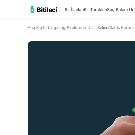
Bitilaci
Bit İlaçları
Bit Tarakları
Saç Bakım Ürü
Ana Sayfa
›
blog.blog
›
Pirelerden Nasıl Kalıcı Olarak Kurtu