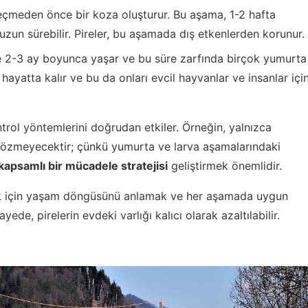
çmeden önce bir koza oluşturur. Bu aşama, 1-2 hafta
 uzun sürebilir. Pireler, bu aşamada dış etkenlerden korunur.
kle 2-3 ay boyunca yaşar ve bu süre zarfında birçok yumurta
k hayatta kalır ve bu da onları evcil hayvanlar ve insanlar içi
rol yöntemlerini doğrudan etkiler. Örneğin, yalnızca
 çözmeyecektir; çünkü yumurta ve larva aşamalarındaki
kapsamlı bir mücadele stratejisi
geliştirmek önemlidir.
mak için yaşam döngüsünü anlamak ve her aşamada uygun
ede, pirelerin evdeki varlığı kalıcı olarak azaltılabilir.