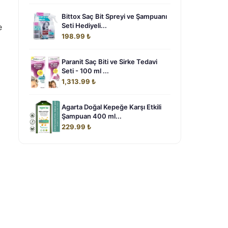
Bittox Saç Bit Spreyi ve Şampuanı
Seti Hediyeli...
e
198.99 ₺
Paranit Saç Biti ve Sirke Tedavi
Seti - 100 ml ...
1,313.99 ₺
Agarta Doğal Kepeğe Karşı Etkili
Şampuan 400 ml...
229.99 ₺