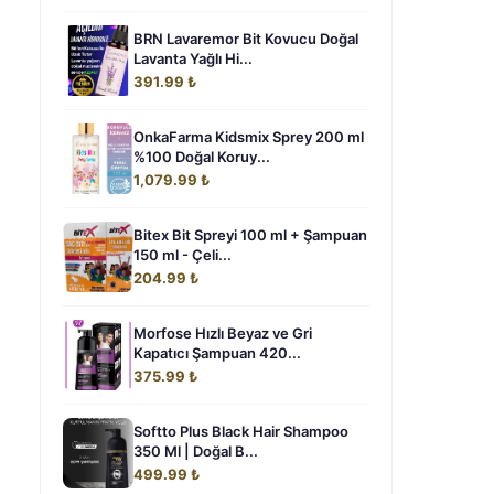
BRN Lavaremor Bit Kovucu Doğal
Lavanta Yağlı Hi...
391.99 ₺
OnkaFarma Kidsmix Sprey 200 ml
%100 Doğal Koruy...
1,079.99 ₺
Bitex Bit Spreyi 100 ml + Şampuan
150 ml - Çeli...
204.99 ₺
Morfose Hızlı Beyaz ve Gri
Kapatıcı Şampuan 420...
375.99 ₺
Softto Plus Black Hair Shampoo
350 Ml | Doğal B...
499.99 ₺