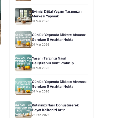
Evimizi Dijital Yaşam Tarzımızın
Merkezi Yapmak
01 Mar 2026
Günlük Yaşamda Dikkate Almanız
Gereken 5 Anahtar Nokta
01 Mar 2026
Yaşam Tarzınızı Nasıl
Geliştirebilirsiniz: Pratik İp...
01 Mar 2026
Günlük Yaşamda Dikkate Alınması
Gereken 5 Anahtar Nokta
01 Mar 2026
Rutininizi Nasıl Dönüştürerek
Hayat Kalitenizi Artır...
28 Feb 2026