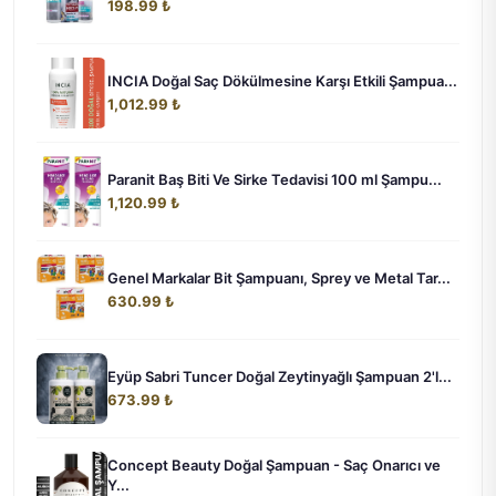
198.99 ₺
INCIA Doğal Saç Dökülmesine Karşı Etkili Şampua...
1,012.99 ₺
Paranit Baş Biti Ve Sirke Tedavisi 100 ml Şampu...
1,120.99 ₺
Genel Markalar Bit Şampuanı, Sprey ve Metal Tar...
630.99 ₺
Eyüp Sabri Tuncer Doğal Zeytinyağlı Şampuan 2'l...
673.99 ₺
Concept Beauty Doğal Şampuan - Saç Onarıcı ve
Y...