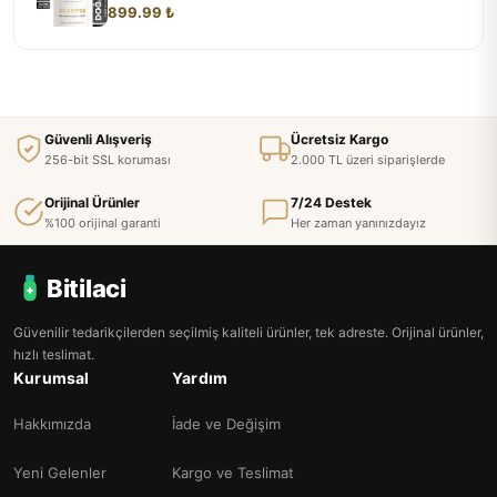
899.99 ₺
Güvenli Alışveriş
Ücretsiz Kargo
256-bit SSL koruması
2.000 TL üzeri siparişlerde
Orijinal Ürünler
7/24 Destek
%100 orijinal garanti
Her zaman yanınızdayız
Bitilaci
Güvenilir tedarikçilerden seçilmiş kaliteli ürünler, tek adreste. Orijinal ürünler,
hızlı teslimat.
Kurumsal
Yardım
Hakkımızda
İade ve Değişim
Yeni Gelenler
Kargo ve Teslimat