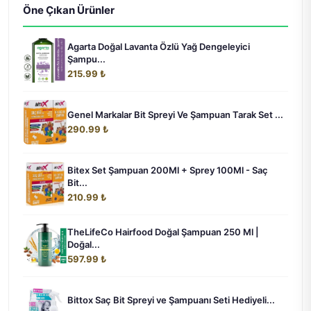
Öne Çıkan Ürünler
Agarta Doğal Lavanta Özlü Yağ Dengeleyici
Şampu...
215.99 ₺
Genel Markalar Bit Spreyi Ve Şampuan Tarak Set ...
290.99 ₺
Bitex Set Şampuan 200Ml + Sprey 100Ml - Saç
Bit...
210.99 ₺
TheLifeCo Hairfood Doğal Şampuan 250 Ml |
Doğal...
597.99 ₺
Bittox Saç Bit Spreyi ve Şampuanı Seti Hediyeli...