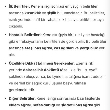
İlk Belirtiler:
Kene ısırığı sonrası en yaygın belirtiler
arasında
kızarıklık
ve
şişlik
bulunmaktadır. Bu belirtiler,
ısırık yerinde hafif bir rahatsızlık hissiyle birlikte ortaya
çıkabilir.
Hastalık Belirtileri:
Kene ısırığıyla birlikte Lyme hastalığı
gibi enfeksiyonların belirtileri de görülebilir. Bu belirtiler
arasında
ateş
,
baş ağrısı
,
kas ağrıları
ve
yorgunluk
yer
alır.
Özellikle Dikkat Edilmesi Gerekenler:
Eğer ısırık
yerinde
dairesel bir döküntü
(özellikle "bull's-eye"
şeklinde) oluşuyorsa, bu Lyme hastalığına işaret edebilir
ve derhal bir sağlık kuruluşuna başvurulması
gerekmektedir.
Diğer Belirtiler:
Kene ısırığı sonrasında bazı kişilerde
eklem ağrısı
,
nefes darlığı
ve
şiddetli baş ağrısı
gibi