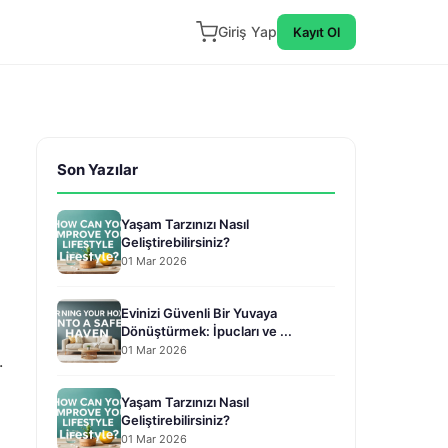
Giriş Yap
Kayıt Ol
Son Yazılar
Yaşam Tarzınızı Nasıl
Geliştirebilirsiniz?
01 Mar 2026
Evinizi Güvenli Bir Yuvaya
Dönüştürmek: İpucları ve ...
01 Mar 2026
.
Yaşam Tarzınızı Nasıl
Geliştirebilirsiniz?
01 Mar 2026