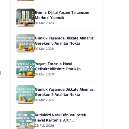
Evimizi Dijital Yaşam Tarzımızın
Merkezi Yapmak
01 Mar 2026
Günlük Yaşamda Dikkate Almanız
Gereken 5 Anahtar Nokta
01 Mar 2026
Yaşam Tarzınızı Nasıl
Geliştirebilirsiniz: Pratik İp...
i
01 Mar 2026
Günlük Yaşamda Dikkate Alınması
Gereken 5 Anahtar Nokta
01 Mar 2026
Rutininizi Nasıl Dönüştürerek
Hayat Kalitenizi Artır...
28 Feb 2026