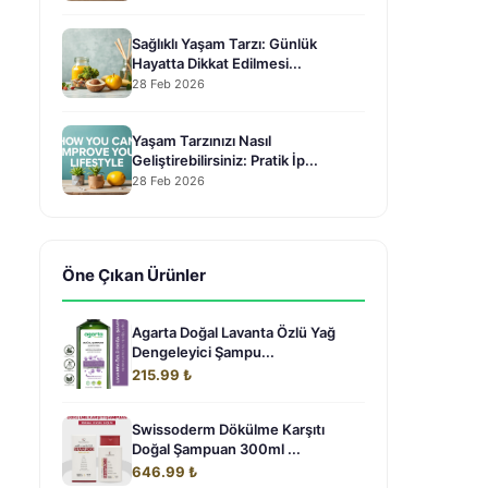
Sağlıklı Yaşam Tarzı: Günlük
Hayatta Dikkat Edilmesi...
28 Feb 2026
Yaşam Tarzınızı Nasıl
Geliştirebilirsiniz: Pratik İp...
28 Feb 2026
Öne Çıkan Ürünler
Agarta Doğal Lavanta Özlü Yağ
Dengeleyici Şampu...
215.99 ₺
Swissoderm Dökülme Karşıtı
Doğal Şampuan 300ml ...
646.99 ₺