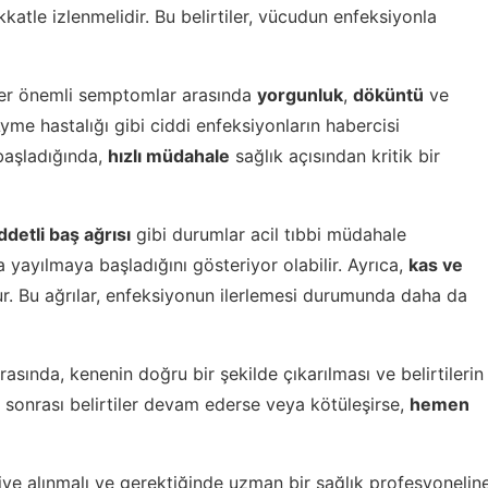
atle izlenmelidir. Bu belirtiler, vücudun enfeksiyonla
ğer önemli semptomlar arasında
yorgunluk
,
döküntü
ve
Lyme hastalığı gibi ciddi enfeksiyonların habercisi
 başladığında,
hızlı müdahale
sağlık açısından kritik bir
ddetli baş ağrısı
gibi durumlar acil tıbbi müdahale
ta yayılmaya başladığını gösteriyor olabilir. Ayrıca,
kas ve
ur. Bu ağrılar, enfeksiyonun ilerlemesi durumunda daha da
rasında, kenenin doğru bir şekilde çıkarılması ve belirtilerin
ğı sonrası belirtiler devam ederse veya kötüleşirse,
hemen
ddiye alınmalı ve gerektiğinde uzman bir sağlık profesyonelin