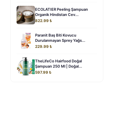
ECOLATIER Peeling Şampuan
Organik Hindistan Cev...
822.99 ₺
Paranit Baş Biti Kovucu
Durulanmayan Sprey Yağs...
229.99 ₺
TheLifeCo Hairfood Doğal
Şampuan 250 Ml | Doğal...
597.99 ₺