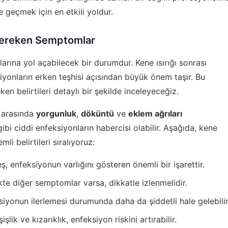
ne geçmek için en etkili yoldur.
Gereken Semptomlar
nlarına yol açabilecek bir durumdur. Kene ısırığı sonrası
onların erken teşhisi açısından büyük önem taşır. Bu
ken belirtileri detaylı bir şekilde inceleyeceğiz.
r arasında
yorgunluk
,
döküntü
ve
eklem ağrıları
bi ciddi enfeksiyonların habercisi olabilir. Aşağıda, kene
li belirtileri sıralıyoruz:
ş, enfeksiyonun varlığını gösteren önemli bir işarettir.
likte diğer semptomlar varsa, dikkatle izlenmelidir.
siyonun ilerlemesi durumunda daha da şiddetli hale gelebilir
şlik ve kızarıklık, enfeksiyon riskini artırabilir.