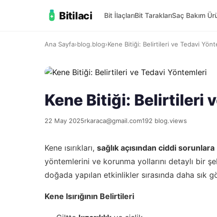
Bitilaci
Bit İlaçları
Bit Tarakları
Saç Bakım Ürü
Ana Sayfa
›
blog.blog
›
Kene Bitiği: Belirtileri ve Tedavi Yön
Kene Bitiği: Belirtileri
22 May 2025
rkaraca@gmail.com
192 blog.views
Kene ısırıkları,
sağlık açısından ciddi sorunlara
yöntemlerini ve korunma yollarını detaylı bir şek
doğada yapılan etkinlikler sırasında daha sık 
Kene Isırığının Belirtileri