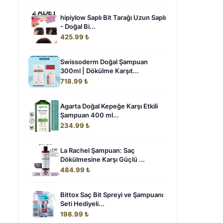
hipiylow Saplı Bit Tarağı Uzun Saplı
- Doğal Bi...
425.99 ₺
Swissoderm Doğal Şampuan
300ml | Dökülme Karşıt...
718.99 ₺
Agarta Doğal Kepeğe Karşı Etkili
Şampuan 400 ml...
234.99 ₺
La Rachel Şampuan: Saç
Dökülmesine Karşı Güçlü ...
484.99 ₺
Bittox Saç Bit Spreyi ve Şampuanı
Seti Hediyeli...
198.99 ₺