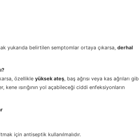
 ancak yukarıda belirtilen semptomlar ortaya çıkarsa,
derhal
ı?
karsa, özellikle
yüksek ateş
, baş ağrısı veya kas ağrıları gib
er, kene ısırığının yol açabileceği ciddi enfeksiyonların
ar
mak için antiseptik kullanılmalıdır.