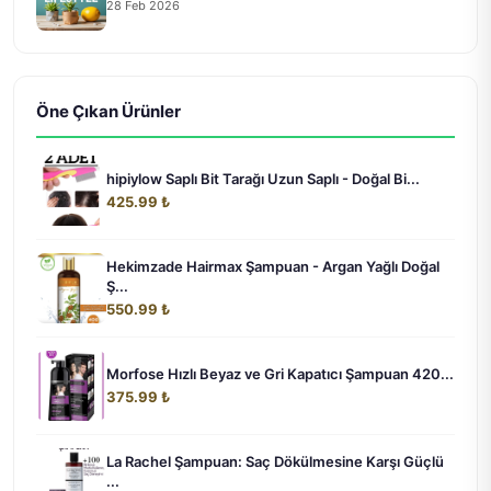
28 Feb 2026
Öne Çıkan Ürünler
hipiylow Saplı Bit Tarağı Uzun Saplı - Doğal Bi...
425.99 ₺
Hekimzade Hairmax Şampuan - Argan Yağlı Doğal
Ş...
550.99 ₺
Morfose Hızlı Beyaz ve Gri Kapatıcı Şampuan 420...
375.99 ₺
La Rachel Şampuan: Saç Dökülmesine Karşı Güçlü
...