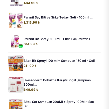
484.99 ₺
Paranit Saç Biti ve Sirke Tedavi Seti - 100 ml ...
1,313.99 ₺
Paranit Bit Spreyi 100 ml - Etkin Saç Parazit T...
614.99 ₺
Bitex Bit Spreyi 100 ml + Şampuan 150 ml - Çeli...
211.99 ₺
Swissoderm Dökülme Karşıtı Doğal Şampuan
300ml ...
646.99 ₺
Bitex Set Şampuan 200Ml + Sprey 100Ml - Saç
Bit...