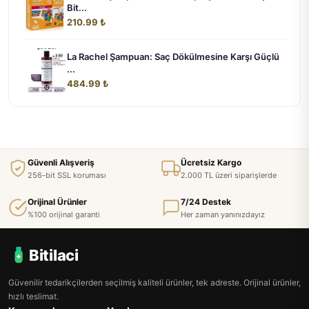
Bit...
210.99 ₺
La Rachel Şampuan: Saç Dökülmesine Karşı Güçlü
...
484.99 ₺
Güvenli Alışveriş
Ücretsiz Kargo
256-bit SSL koruması
2.000 TL üzeri siparişlerde
Orijinal Ürünler
7/24 Destek
%100 orijinal garanti
Her zaman yanınızdayız
Bitilaci
Güvenilir tedarikçilerden seçilmiş kaliteli ürünler, tek adreste. Orijinal ürünler,
hızlı teslimat.