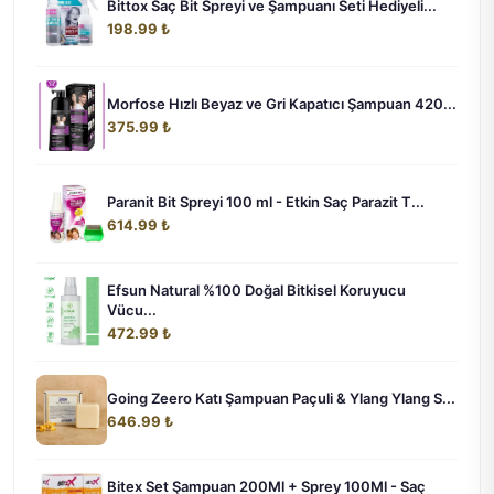
Bittox Saç Bit Spreyi ve Şampuanı Seti Hediyeli...
198.99 ₺
Morfose Hızlı Beyaz ve Gri Kapatıcı Şampuan 420...
375.99 ₺
Paranit Bit Spreyi 100 ml - Etkin Saç Parazit T...
614.99 ₺
Efsun Natural %100 Doğal Bitkisel Koruyucu
Vücu...
472.99 ₺
Going Zeero Katı Şampuan Paçuli & Ylang Ylang S...
646.99 ₺
Bitex Set Şampuan 200Ml + Sprey 100Ml - Saç