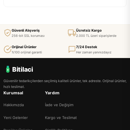
Güvenli Alışveriş
Ücretsiz Kargo
256-bit SSL koruması
2.000 TL üzeri siparişlerde
Orijinal Ürünler
7/24 Destek
%100 orijinal garanti
Her zaman yanınızdayız
Bitilaci
Güvenilir tedarikçilerden seçilmiş kaliteli ürünler, tek adreste. Orijinal ürünler,
hızlı teslimat.
Kurumsal
Yardım
Hakkımızda
İade ve Değişim
Yeni Gelenler
Kargo ve Teslimat