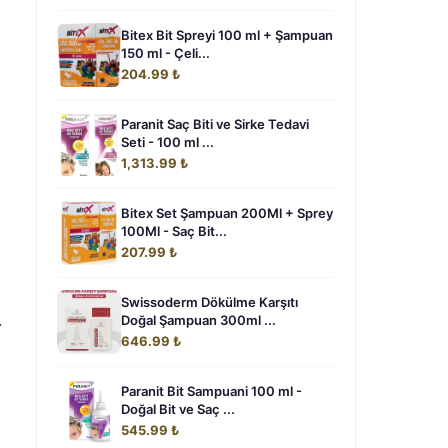
Bitex Bit Spreyi 100 ml + Şampuan
150 ml - Çeli...
204.99 ₺
Paranit Saç Biti ve Sirke Tedavi
Seti - 100 ml ...
1,313.99 ₺
Bitex Set Şampuan 200Ml + Sprey
100Ml - Saç Bit...
207.99 ₺
Swissoderm Dökülme Karşıtı
.
Doğal Şampuan 300ml ...
646.99 ₺
Paranit Bit Sampuani 100 ml -
Doğal Bit ve Saç ...
545.99 ₺