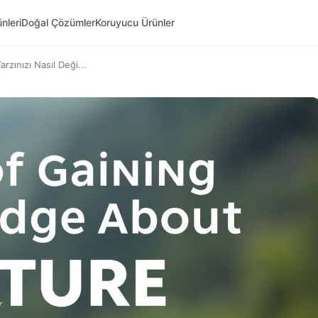
nleri
Doğal Çözümler
Koruyucu Ürünler
arzınızı Nasıl Deği...