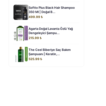
Softto Plus Black Hair Shampoo
350 Ml | Doğal B...
499.99 ₺
Agarta Doğal Lavanta Özlü Yağ
Dengeleyici Şampu...
215.99 ₺
The Ceel Biberiye Saç Bakım
Şampuanı | Keratin,...
i
525.99 ₺