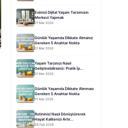
Evimizi Dijital Yaşam Tarzımızın
Merkezi Yapmak
01 Mar 2026
Günlük Yaşamda Dikkate Almanız
Gereken 5 Anahtar Nokta
01 Mar 2026
Yaşam Tarzınızı Nasıl
Geliştirebilirsiniz: Pratik İp...
01 Mar 2026
Günlük Yaşamda Dikkate Alınması
Gereken 5 Anahtar Nokta
01 Mar 2026
Rutininizi Nasıl Dönüştürerek
Hayat Kalitenizi Artır...
28 Feb 2026