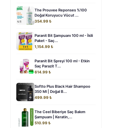
The Prouvee Reponses %100
Doğal Koruyucu Vücut ...
354.99 ₺
Paranit Bit Şampuanı 100 ml - İkili
Paket - Saç...
1,154.99 ₺
Paranit Bit Spreyi 100 ml - Etkin
Saç Parazit T...
614.99 ₺
Softto Plus Black Hair Shampoo
350 Ml | Doğal B...
499.99 ₺
The Ceel Biberiye Saç Bakım
Şampuanı | Keratin,...
510.99 ₺