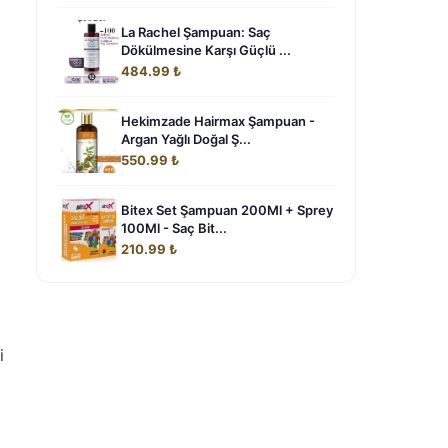
La Rachel Şampuan: Saç
Dökülmesine Karşı Güçlü ...
484.99 ₺
Hekimzade Hairmax Şampuan -
Argan Yağlı Doğal Ş...
550.99 ₺
Bitex Set Şampuan 200Ml + Sprey
100Ml - Saç Bit...
210.99 ₺
i