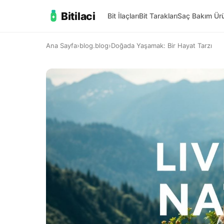
Bitilaci
Bit İlaçları
Bit Tarakları
Saç Bakım Ürü
Ana Sayfa
›
blog.blog
›
Doğada Yaşamak: Bir Hayat Tarzı