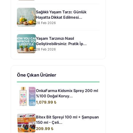
Sağlıklı Yaşam Tarzı: Günlük
Hayatta Dikkat Edilmesi...
28 Feb 2026
Yaşam Tarzınızı Nasıl
Geliştirebilirsiniz: Pratik İp...
28 Feb 2026
Öne Çıkan Ürünler
OnkaFarma Kidsmix Sprey 200 ml
%100 Doğal Koruy...
1,079.99 ₺
Bitex Bit Spreyi 100 ml + Şampuan
150 ml - Çeli...
209.99 ₺