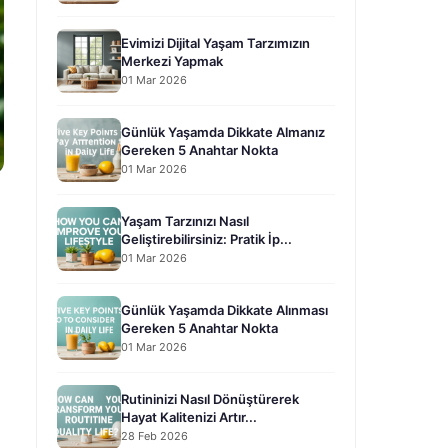
Evimizi Dijital Yaşam Tarzımızın
Merkezi Yapmak
01 Mar 2026
Günlük Yaşamda Dikkate Almanız
Gereken 5 Anahtar Nokta
01 Mar 2026
Yaşam Tarzınızı Nasıl
Geliştirebilirsiniz: Pratik İp...
01 Mar 2026
Günlük Yaşamda Dikkate Alınması
Gereken 5 Anahtar Nokta
01 Mar 2026
Rutininizi Nasıl Dönüştürerek
Hayat Kalitenizi Artır...
28 Feb 2026